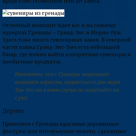
вроде Fidel Productions или Art Fabrik.
Отличный шоппинг ждет вас и на главных
курортах Гренады – Гранд-Энс и Морне-Руж.
Здесь тоже много сувенирных лавок. В северной
части пляжа Гранд-Энс-Бич есть небольшой
базар, где можно найти колоритные сувениры и
необычные продукты.
Напомним, что с Гренады запрещено
вывозить кораллы, поднятые со дна моря.
Так что ни в коем случае не покупайте их
с рук.
Дерево
Привезите с Гренады красивые деревянные
фигурки или интерьерные мелочи, сделанные