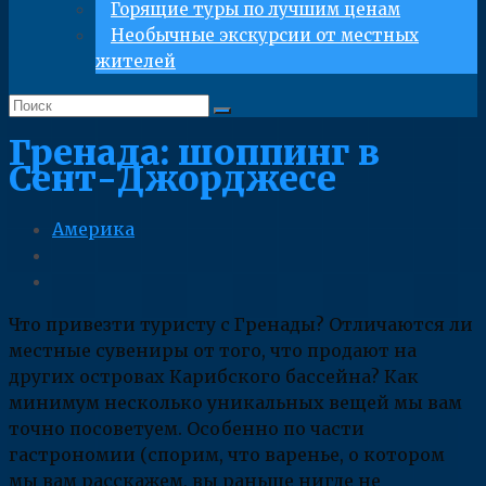
Горящие туры по лучшим ценам
Необычные экскурсии от местных
жителей
Гренада: шоппинг в
Сент-Джорджесе
Америка
Что привезти туристу с Гренады? Отличаются ли
местные сувениры от того, что продают на
других островах Карибского бассейна? Как
минимум несколько уникальных вещей мы вам
точно посоветуем. Особенно по части
гастрономии (спорим, что варенье, о котором
мы вам расскажем, вы раньше нигде не