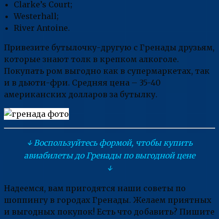
Clarke’s Court;
Westerhall;
River Antoine.
Привезите бутылочку-другую с Гренады друзьям,
которые знают толк в крепком алкоголе.
Покупать ром выгодно как в супермаркетах, так
и в дьюти-фри. Средняя цена – 35-40
американских долларов за бутылку.
↓ Воспользуйтесь формой, чтобы купить
авиабилеты до Гренады по выгодной цене
↓
Надеемся, вам пригодятся наши советы по
шоппингу в городах Гренады. Желаем приятных
и выгодных покупок! Есть что добавить? Пишите