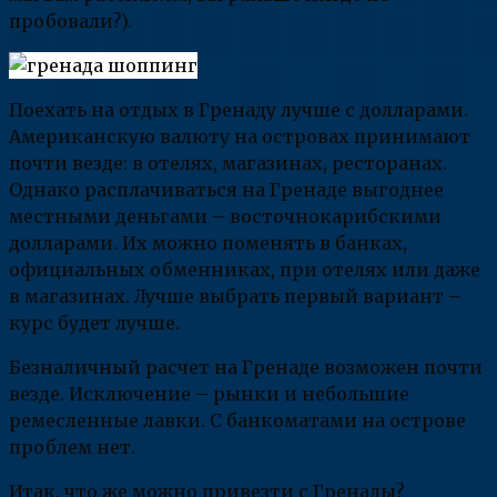
пробовали?).
Поехать на отдых в Гренаду лучше с долларами.
Американскую валюту на островах принимают
почти везде: в отелях, магазинах, ресторанах.
Однако расплачиваться на Гренаде выгоднее
местными деньгами – восточнокарибскими
долларами. Их можно поменять в банках,
официальных обменниках, при отелях или даже
в магазинах. Лучше выбрать первый вариант –
курс будет лучше.
Безналичный расчет на Гренаде возможен почти
везде. Исключение – рынки и небольшие
ремесленные лавки. С банкоматами на острове
проблем нет.
Итак, что же можно привезти с Гренады?