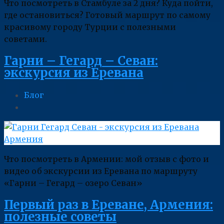
Что посмотреть в Стамбуле за 2 дня? Куда пойти,
где остановиться? Готовый маршрут по самому
красивому городу Турции с полезными
советами.
Гарни – Гегард – Севан:
экскурсия из Еревана
Блог
Что посмотреть в Армении: мой отзыв с фото и
видео об экскурсии из Еревана по маршруту
«Гарни – Гегард – озеро Севан»
Первый раз в Ереване, Армения:
полезные советы