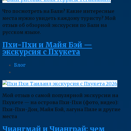
Что посмотреть на Бали? Какие интересные
места нужно увидеть каждому туристу? Мой
отзыв об обзорной экскурсии по Бали на
русском языке.
Пхи-Пхи и Майя Бэй —
экскурсия с Пхукета
Блог
Мой отзыв о самой популярной экскурсии на
Пхукете — на острова Пхи-Пхи (фото, видео):
Пхи-Пхи-Дон, Майя Бэй, лагуна Пиле и другие
места
Чиангмай и Чианграй: чем