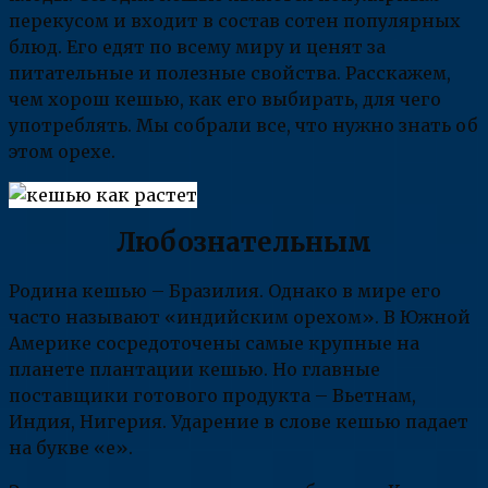
перекусом и входит в состав сотен популярных
блюд. Его едят по всему миру и ценят за
питательные и полезные свойства. Расскажем,
чем хорош кешью, как его выбирать, для чего
употреблять. Мы собрали все, что нужно знать об
этом орехе.
Любознательным
Родина кешью – Бразилия. Однако в мире его
часто называют «индийским орехом». В Южной
Америке сосредоточены самые крупные на
планете плантации кешью. Но главные
поставщики готового продукта – Вьетнам,
Индия, Нигерия. Ударение в слове кешью падает
на букве «е».