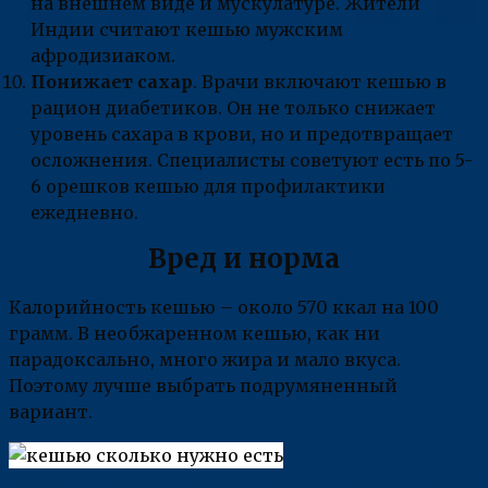
на внешнем виде и мускулатуре. Жители
Индии считают кешью мужским
афродизиаком.
Понижает сахар
. Врачи включают кешью в
рацион диабетиков. Он не только снижает
уровень сахара в крови, но и предотвращает
осложнения. Специалисты советуют есть по 5-
6 орешков кешью для профилактики
ежедневно.
Вред и норма
Калорийность кешью – около 570 ккал на 100
грамм. В необжаренном кешью, как ни
парадоксально, много жира и мало вкуса.
Поэтому лучше выбрать подрумяненный
вариант.