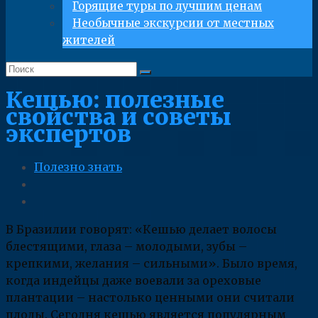
Горящие туры по лучшим ценам
Необычные экскурсии от местных
жителей
Кешью: полезные
свойства и советы
экспертов
Полезно знать
В Бразилии говорят: «Кешью делает волосы
блестящими, глаза – молодыми, зубы –
крепкими, желания – сильными». Было время,
когда индейцы даже воевали за ореховые
плантации – настолько ценными они считали
плоды. Сегодня кешью является популярным