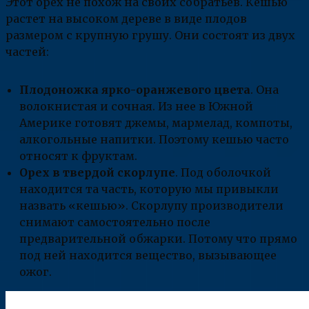
Этот орех не похож на своих собратьев. Кешью
растет на высоком дереве в виде плодов
размером с крупную грушу. Они состоят из двух
частей:
Плодоножка ярко-оранжевого цвета
. Она
волокнистая и сочная. Из нее в Южной
Америке готовят джемы, мармелад, компоты,
алкогольные напитки. Поэтому кешью часто
относят к фруктам.
Орех в твердой скорлупе
. Под оболочкой
находится та часть, которую мы привыкли
назвать «кешью». Скорлупу производители
снимают самостоятельно после
предварительной обжарки. Потому что прямо
под ней находится вещество, вызывающее
ожог.