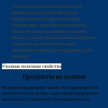
Сырой или жареный кешью нужно
хранить в стеклянной банке или
бумажном пакете при комнатной
температуре. Орех боится солнечных
лучей. Он остается свежим в течение 3
месяцев. Сырой кешью можно заморозить
и хранить на протяжении года.
Доставайте небольшими порциями для
обжарки.
Продукты из кешью
Из кешью выжимают масло. Его применяют в
косметических целях. Сами орехи чаще всего
используют в пищевой промышленности: