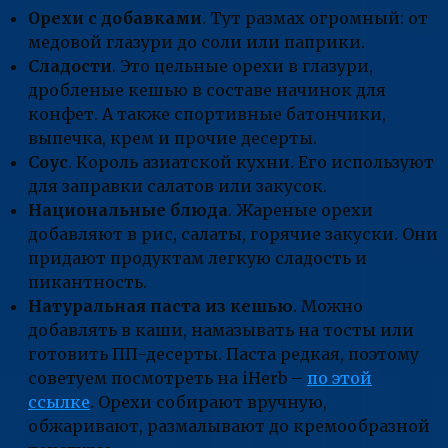
Орехи с добавками
. Тут размах огромный: от
медовой глазури до соли или паприки.
Сладости
. Это цельные орехи в глазури,
дробленые кешью в составе начинок для
конфет. А также спортивные батончики,
выпечка, крем и прочие десерты.
Соус
. Король азиатской кухни. Его используют
для заправки салатов или закусок.
Национальные блюда
. Жареные орехи
добавляют в рис, салаты, горячие закуски. Они
придают продуктам легкую сладость и
пикантность.
Натуральная паста из кешью
. Можно
добавлять в каши, намазывать на тосты или
готовить ПП-десерты. Паста редкая, поэтому
советуем посмотреть на iHerb –
по этой
ссылке
. Орехи собирают вручную,
обжаривают, размалывают до кремообразной