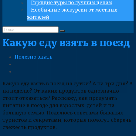
Горящие туры по лучшим ценам
Необычные экскурсии от местных
жителей
Какую еду взять в поезд
Полезно знать
Какую еду взять в поезд на сутки? А на три дня? А
на неделю? От каких продуктов однозначно
стоит отказаться? Расскажу, как продумать
питание в поезде для взрослых, детей и на
большую семью. Поделюсь советами бывалых
туристов и секретами, которые помогут сберечь
свежесть продуктов.