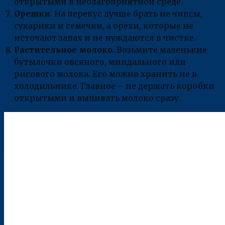
открытыми в неблагоприятной среде.
Орешки
. На перекус лучше брать не чипсы,
сухарики и семечки, а орехи, которые не
источают запах и не нуждаются в чистке.
Растительное молоко
. Возьмите маленькие
бутылочки овсяного, миндального или
рисового молока. Его можно хранить не в
холодильнике. Главное – не держать коробки
открытыми и выпивать молоко сразу.