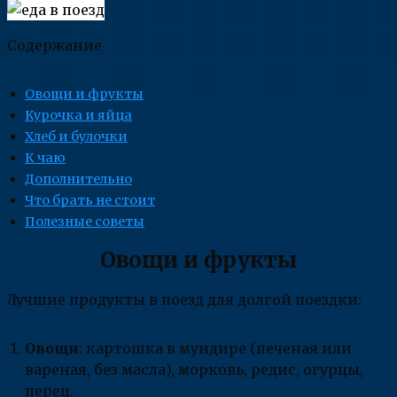
Содержание
Овощи и фрукты
Курочка и яйца
Хлеб и булочки
К чаю
Дополнительно
Что брать не стоит
Полезные советы
Овощи и фрукты
Лучшие продукты в поезд для долгой поездки:
Овощи
: картошка в мундире (печеная или
вареная, без масла), морковь, редис, огурцы,
перец.