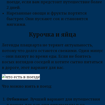
поезде, если вам предстоит путешествие более
2 дней.
Нарезанные овощи и фрукты портятся
быстрее. Они пускают сок и становятся
мягкими.
Курочка и яйца
Легенды плацкарта не теряют актуальность,
потому что долго остаются свежими. Один минус
– они пахнут во время еды. Если не боитесь
косых взглядов соседей и хотите сытно питаться
в дороге, этот вариант для вас.
Что можно взять в поезд:
Отбивные
. Лучший вариант для путешествия
в поезде, так как они питательны и не