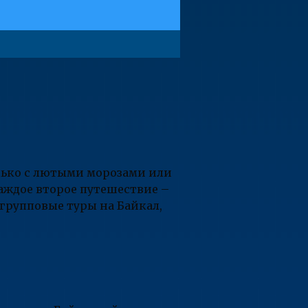
лько с лютыми морозами или
Каждое второе путешествие –
групповые туры на Байкал,