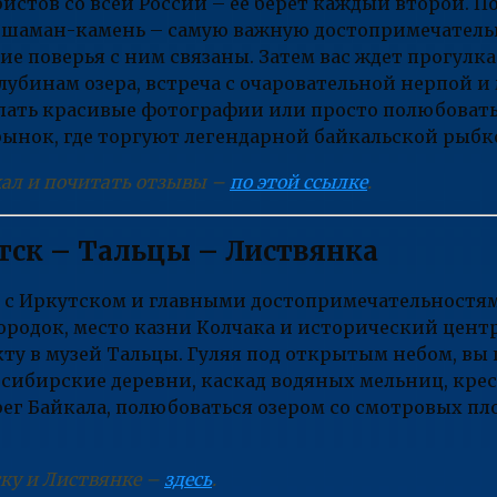
истов со всей России – ее берет каждый второй. П
й шаман-камень – самую важную достопримечательн
ие поверья с ним связаны. Затем вас ждет прогулк
лубинам озера, встреча с очаровательной нерпой и
елать красивые фотографии или просто полюбовать
ынок, где торгуют легендарной байкальской рыбк
кал и почитать отзывы –
по этой ссылке
.
тск – Тальцы – Листвянка
ь с Иркутском и главными достопримечательностям
ородок, место казни Колчака и исторический центр
кту в музей Тальцы. Гуляя под открытым небом, вы
сибирские деревни, каскад водяных мельниц, кре
рег Байкала, полюбоваться озером со смотровых пл
ску и Листвянке –
здесь
.