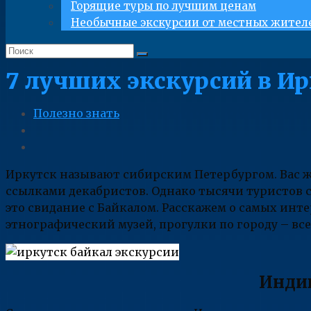
Горящие туры по лучшим ценам
Необычные экскурсии от местных жител
7 лучших экскурсий в Ир
Полезно знать
Иркутск называют сибирским Петербургом. Вас ж
ссылками декабристов. Однако тысячи туристов со
это свидание с Байкалом. Расскажем о самых инт
этнографический музей, прогулки по городу – вс
Индив