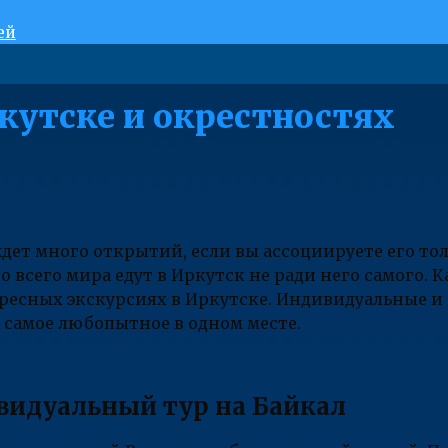
ей
кутске и окрестностях
дет много открытий, если вы ассоциируете его то
 всего мира едут в Иркутск не ради него самого. 
ересных экскурсиях в Иркутске. Индивидуальные и 
е самое любопытное в одном месте.
идуальный тур на Байкал