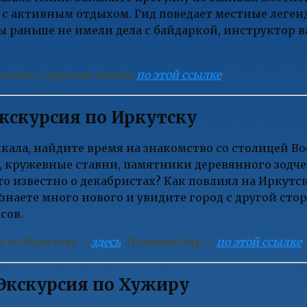
 с активным отдыхом. Гид поведает местные легенд
ы раньше не имели дела с байдаркой, инструктор в
 отзывы туристов можно
по этой ссылке
.
кскурсия по Иркутску
йкала, найдите время на знакомство со столицей В
 кружевные ставни, памятники деревянного зодчес
то известно о декабристах? Как повлиял на Иркутс
знаете много нового и увидите город с другой стор
сов.
и по Иркутску –
здесь
. Похожий тур –
по этой ссылке
.
Экскурсия по Хужиру