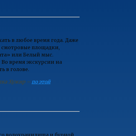
хать в любое время года. Даже
ут смотровые площадки,
ата» или Белый мыс.
Во время экскурсии на
ь в голове.
елка Хужир –
по этой
ого водохранилища и бурной