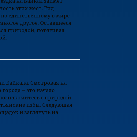
оездка на Байкал займет
ость этих мест. Гид
а по единственному в мире
 многое другое. Оставшееся
ся природой, потягивая
ой.
и Байкала. Смотровая на
 города – это начало
 познакомитесь с природой
стьянские избы. Следующая
ощадок и заглянуть на