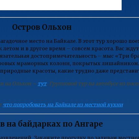
Остров Ольхон
агадочное место на Байкале. В этот тур хорошо пое
 летом и в другое время – совсем красота. Вас жд
язательная достопримечательность – мыс «Три бр
тровых мраморных колонн, покрытых лишайником. 
природные красоты, какие трудно даже представит
и на Ольхон –
тут
. Групповой тур на автобусе из пос
:
что попробовать на Байкале из местной кухни
в на байдарках по Ангаре
звлечений. Закажите прогулку по заливам местн