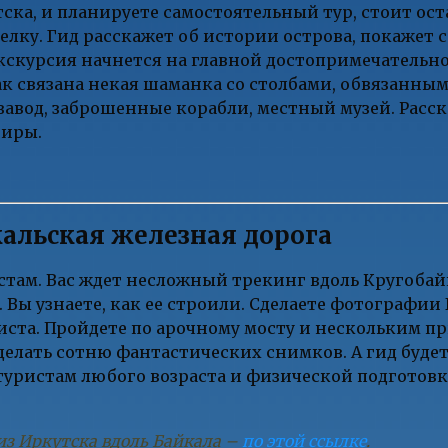
тска, и планируете самостоятельный тур, стоит ост
елку. Гид расскажет об истории острова, покажет 
скурсия начнется на главной достопримечательно
ак связана некая шаманка со столбами, обвязанны
од, заброшенные корабли, местный музей. Расска
ниры.
альская железная дорога
стам. Вас ждет несложный трекинг вдоль Кругобай
 Вы узнаете, как ее строили. Сделаете фотографи
риста. Пройдете по арочному мосту и нескольким п
делать сотню фантастических снимков. А гид будет
уристам любого возраста и физической подготовк
из Иркутска вдоль Байкала –
по этой ссылке
.