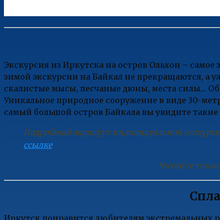
Экскурсия из Иркутска на остров Ольхон – самое з
зимой экскурсии на Байкал не прекращаются, а уж
скалистые мысы, песчаные дюны, места силы… Об
Уникальное природное сооружение в виде 30-ме
самый большой остров Байкала вы увидите такие 
Подробный маршрут индивидуальной экскурси
ссылке
.
Читайте также
Спла
Иркутск понравится любителям экстремальных ра