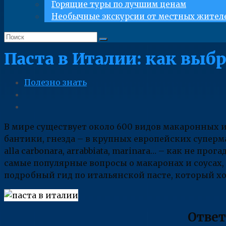
Горящие туры по лучшим ценам
Необычные экскурсии от местных жител
Паста в Италии: как выб
Полезно знать
В мире существует около 600 видов макаронных и
бантики, гнезда – в крупных европейских суперма
alla carbonara, arrabbiata, marinara… – как не пр
самые популярные вопросы о макаронах и соусах,
подробный гид по итальянской пасте, который хо
Ответ