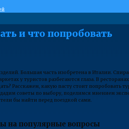
ей
рать и что попробовать
зделий. Большая часть изобретена в Италии. Спира
ркетах у туристов разбегаются глаза. В ресторанах
огадать? Расскажем, какую пасту стоит попробовать т
 дадим советы по выбору, поделимся мнением эксп
тели бы найти перед поездкой сами.
ы на популярные вопросы