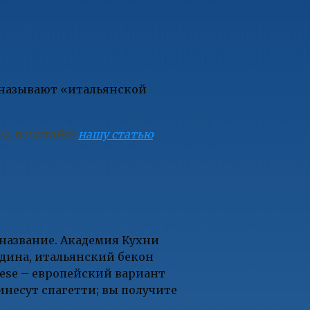
е называют «итальянской
ам, почитайте
нашу статью
и название. Академия Кухни
ядина, итальянский бекон
nese – европейский вариант
ринесут спагетти; вы получите