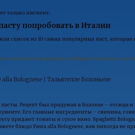
ет только пигмент.
пасту попробовать в Италии
авили список из 10 самых популярных паст, которы
ах и научиться правильно подбирать напитки к паст
e alla Bolognese | Тальятелле Болоньезе
й пасты. Рецепт был придуман в Болонье – отсюда 
кументе. Его главные ингредиенты – свинина, гов
усу придают томаты и сухое вино. Spaghetti Bolog
ажете блюдо Pasta alla Bolognese, вам никогда не п