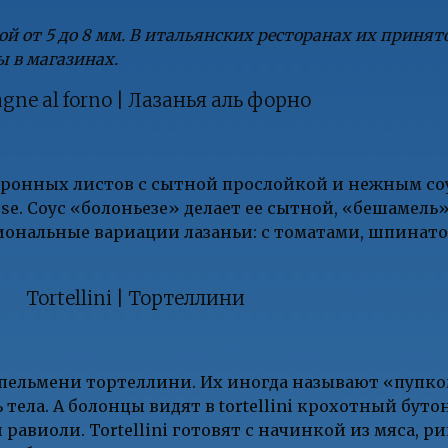
 от 5 до 8 мм. В итальянских ресторанах их принято 
 в магазинах.
gne al forno | Лазанья аль форно
каронных листов с сытной прослойкой и нежным со
nese. Соус «болоньезе» делает ее сытной, «бешамель
иональные вариации лазаньи: с томатами, шпинато
Tortellini | Тортеллини
пельмени тортеллини. Их иногда называют «пупко
ела. А болонцы видят в tortellini крохотный буто
равиоли. Tortellini готовят с начинкой из мяса, р