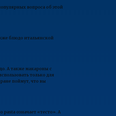
 популярных вопроса об этой
акже блюдо итальянской
до. А также макароны с
использовать только для
оране поймут, что вы
о pasta означает «тесто». А