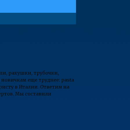
ли, ракушки, трубочки,
 новичкам еще труднее: pasta
уристу в Италии. Ответим на
ертов. Мы составили