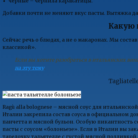
черные – чернила каракатицы.
Добавки почти не меняют вкус пасты. Вытяжка да
Какую 
Сейчас речь о блюдах, а не о макаронах. Мы сост
классикой».
Если вы хотите разобраться в итальянских вин
на эту тему
.
Tagliatell
Ragù alla bolognese – мясной соус для итальянско
Италии закрепила состав соуса в официальном до
панчетта и мясной бульон. Особую пикантность со
пасты с соусом «болоньезе». Если в Италии вы зак
тарелочку тальятелле с густой мясной подливкой.