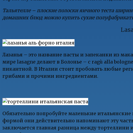
Тальятелле – плоские полоски яичного теста шириной
домашних блюд можно купить сухие полуфабрикаты
Lasa
Лазанья – это название пасты и запеканки из ма
мире lasagne делают в Болонье – с ragù alla bolog
пикантной. В Италии стоит пробовать любые рег
грибами и прочими ингредиентами.
Обязательно попробуйте маленькие итальянские 
формой они действительно напоминают эту часть т
заключается главная разница между тортеллини и 