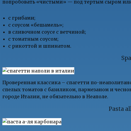
попробовать «чистыми» — под тертым сыром или 
с грибами;
с соусом «бешамель»;
в сливочном соусе с ветчиной;
с томатным соусом;
с рикоттой и шпинатом.
Spa
Проверенная классика – спагетти по-неаполитанс
спелых томатов с базиликом, пармезаном и чесно
городе Италии, не обязательно в Неаполе.
Pasta a