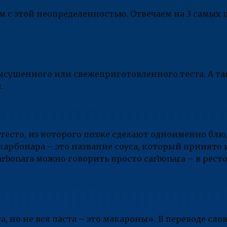
им с этой неопределенностью. Отвечаем на 3 самых
высушенного или свежеприготовленного теста. А т
.
е тесто, из которого позже сделают одноименно блю
карбонара – это название соуса, который принято 
arbonara можно говорить просто carbonara – в рест
 но не вся паста – это макароны». В переводе слов