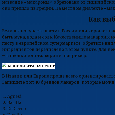
название «макароны» образовано от сицилийского
оно пришло из Греции. На местном диалекте «ма
Как выб
Если вы покупаете пасту в России или хорошо зн
быть мука, вода и соль. Качественные макароны не
пасту в европейском супермаркете, обратите вним
ингредиентов перечислено в этом пункте. Для н
– в ньокки или тальярини, например.
В Италии или Европе проще всего ориентировать
Запишите топ-10 брендов макарон, которые можно
Agnesi
Barilla
De Cecco
Divella