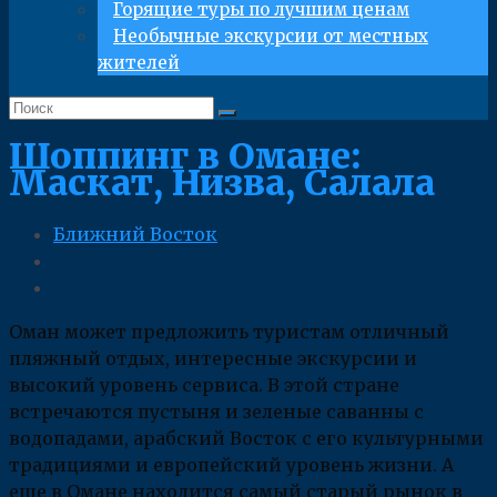
Горящие туры по лучшим ценам
Необычные экскурсии от местных
жителей
Шоппинг в Омане:
Маскат, Низва, Салала
Ближний Восток
Оман может предложить туристам отличный
пляжный отдых, интересные экскурсии и
высокий уровень сервиса. В этой стране
встречаются пустыня и зеленые саванны с
водопадами, арабский Восток с его культурными
традициями и европейский уровень жизни. А
еще в Омане находится самый старый рынок в