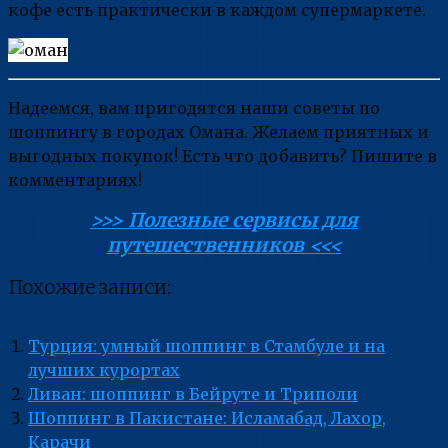
кофе есть практически в каждом супермаркете.
Надеемся, вам пригодятся наши советы по
шоппингу в городах Омана. Желаем приятных и
выгодных покупок! Есть что добавить? Пишите в
комментариях!
>>> Полезные сервисы для
путешественников <<<
Похожие записи:
Турция: умный шоппинг в Стамбуле и на
лучших курортах
Ливан: шоппинг в Бейруте и Триполи
Шоппинг в Пакистане: Исламабад, Лахор,
Карачи