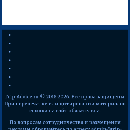
youtube
vkontakte
instagram
zen-
yandex
telegram
facebook
x
Trip-Advice.ru © 2018-2026. Все права защищены.
При перепечатке или цитировании материалов
ссылка на сайт обязательна.
По вопросам сотрудничества и размещения
рекламы обращайтесь по адресу admin@trip-