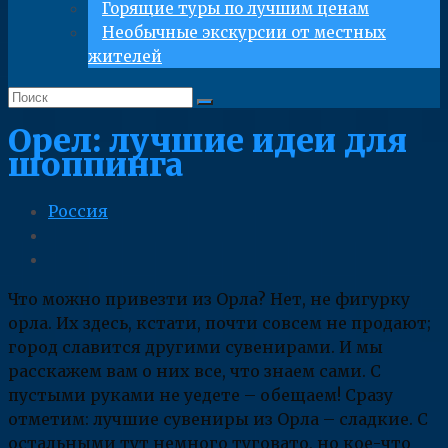
Горящие туры по лучшим ценам
Необычные экскурсии от местных
жителей
Орел: лучшие идеи для
шоппинга
Россия
Что можно привезти из Орла? Нет, не фигурку
орла. Их здесь, кстати, почти совсем не продают;
город славится другими сувенирами. И мы
расскажем вам о них все, что знаем сами. С
пустыми руками не уедете – обещаем! Сразу
отметим: лучшие сувениры из Орла – сладкие. С
остальными тут немного туговато, но кое-что