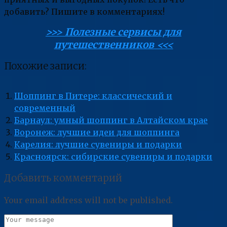
добавить? Пишите в комментариях!
>>> Полезные сервисы для
путешественников <<<
Похожие записи:
Шоппинг в Питере: классический и
современный
Барнаул: умный шоппинг в Алтайском крае
Воронеж: лучшие идеи для шоппинга
Карелия: лучшие сувениры и подарки
Красноярск: сибирские сувениры и подарки
Добавить комментарий
Your email address will not be published.