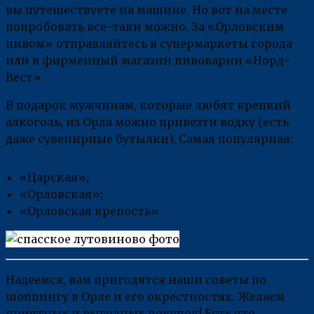
вы путешествуете на машине. Но вот на месте
попробовать все-таки можно. За «Орловским
пивом» отправляйтесь в супермаркеты города
или в фирменный магазин пивоварни «Норд-
Вест».
В подарок мужчинам, которые любят крепкий
алкоголь, из Орла можно привезти водку (есть
даже сувенирные бутылки). Самая популярная:
«Царская»;
«Орловская»;
«Орловская крепость»
Надеемся, вам пригодятся наши советы по
шоппингу в Орле и его окрестностях. Желаем
приятных и выгодных покупок! Есть что