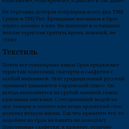
«Магниты», «Пятерочки», «Дикси» и так далее.
Их торговых центров популярны всего два: ТМК
Гринн и ТРЦ Рио. Брендовые магазины в Орле
ищите именно в них. На шоппинг в остальных
моллах туристам тратить время, пожалуй, не
стоит.
Текстиль
Почти все сувенирные лавки Орла предлагают
туристам полотенца, скатерти и салфетки с
особой вышивкой. Этот традиционный русский
орнамент называется «орловский спис». Он
всегда выполняется на грубой льняной ткани
красными нитками. С сегодняшней модой на
эко-товары и этнические вещи орловский спис
получил вторую жизнь. Так что привезти что-то
подобное из Орла на память не помешает.
Полотняные салфетки, к примеру, отлично