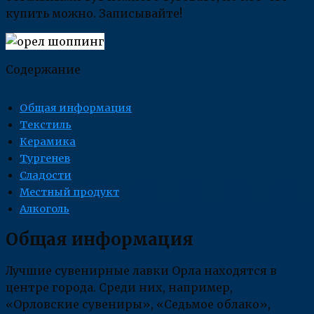
купить можно. Записывайте!
Содержание
Общая информация
Текстиль
Керамика
Тургенев
Сладости
Местный продукт
Алкоголь
Общая информация
Лучшие сувенирные лавки Орла находятся в
центре города. Среди них, например,
«Орловские сувениры», «Седьмое облако»,