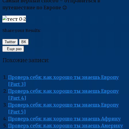
Самый верный способ – отправиться в
путешествие по Европе 😉
Share your Results:
Twitter
ВК
Еще раз
Похожие записи:
Проверь себя: как хорошо ты знаешь Европу
[Part 3]
Проверь себя: как хорошо ты знаешь Европу
[Part 4]
Проверь себя: как хорошо ты знаешь Европу
[Part 5]
Проверь себя: как хорошо ты знаешь Африку
Проверь себя: как хорошо ты знаешь Америку