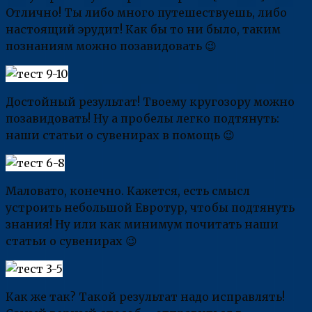
Отлично! Ты либо много путешествуешь, либо
настоящий эрудит! Как бы то ни было, таким
познаниям можно позавидовать 😉
Достойный результат! Твоему кругозору можно
позавидовать! Ну а пробелы легко подтянуть:
наши статьи о сувенирах в помощь 😉
Маловато, конечно. Кажется, есть смысл
устроить небольшой Евротур, чтобы подтянуть
знания! Ну или как минимум почитать наши
статьи о сувенирах 😉
Как же так? Такой результат надо исправлять!