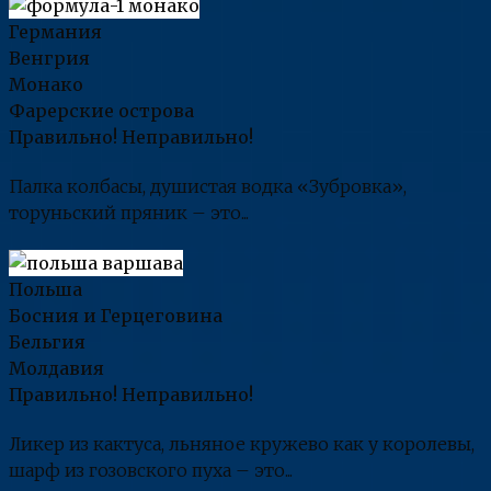
Германия
Венгрия
Монако
Фарерские острова
Правильно!
Неправильно!
Палка колбасы, душистая водка «Зубровка»,
торуньский пряник – это...
Польша
Босния и Герцеговина
Бельгия
Молдавия
Правильно!
Неправильно!
Ликер из кактуса, льняное кружево как у королевы,
шарф из гозовского пуха – это...