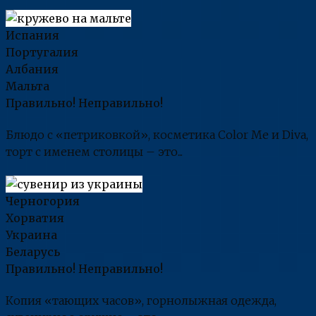
Испания
Португалия
Албания
Мальта
Правильно!
Неправильно!
Блюдо с «петриковкой», косметика Color Me и Diva,
торт с именем столицы – это...
Черногория
Хорватия
Украина
Беларусь
Правильно!
Неправильно!
Копия «тающих часов», горнолыжная одежда,