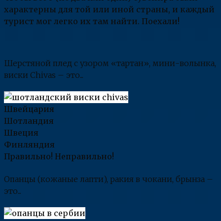
характерны для той или иной страны, и каждый
турист мог легко их там найти. Поехали!
Шерстяной плед с узором «тартан», мини-волынка,
виски Chivas – это...
Швейцария
Шотландия
Швеция
Финляндия
Правильно!
Неправильно!
Опанцы (кожаные лапти), ракия в чокани, брынза –
это...