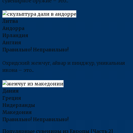
сувенирное оружие – это...
Литва
Андорра
Ирландия
Англия
Правильно!
Неправильно!
Охридский жемчуг, айвар и пинджур, уникальная
икона – это...
Дания
Греция
Нидерланды
Македония
Правильно!
Неправильно!
Популярные сувениры из Европы [Часть 2]