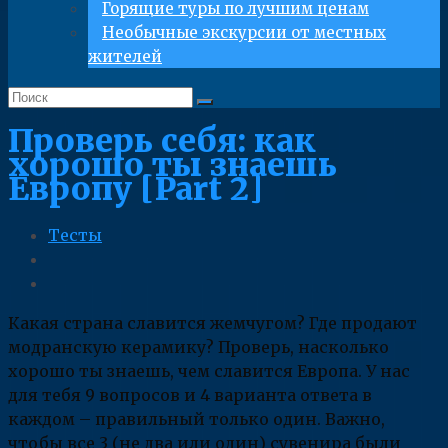
Горящие туры по лучшим ценам
Необычные экскурсии от местных
жителей
Проверь себя: как
хорошо ты знаешь
Европу [Part 2]
Тесты
Какая страна славится жемчугом? Где продают
модранскую керамику? Проверь, насколько
хорошо ты знаешь, чем славится Европа. У нас
для тебя 9 вопросов и 4 варианта ответа в
каждом – правильный только один. Важно,
чтобы все 3 (не два или один) сувенира были