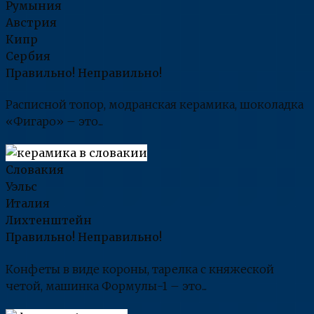
Румыния
Австрия
Кипр
Сербия
Правильно!
Неправильно!
Расписной топор, модранская керамика, шоколадка
«Фигаро» – это...
Словакия
Уэльс
Италия
Лихтенштейн
Правильно!
Неправильно!
Конфеты в виде короны, тарелка с княжеской
четой, машинка Формулы-1 – это...