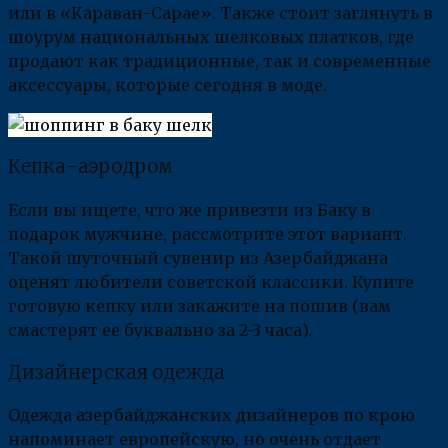
или в «Караван-Сарае». Также стоит заглянуть в
шоурум национальных шелковых платков, где
продают как традиционные, так и современные
аксессуары, которые сегодня в моде.
Кепка-аэродром
Если вы ищете, что же привезти из Баку в
подарок мужчине, рассмотрите этот вариант.
Такой шуточный сувенир из Азербайджана
оценят любители советской классики. Купите
готовую кепку или закажите на пошив (вам
смастерят ее буквально за 2-3 часа).
Дизайнерская одежда
Одежда азербайджанских дизайнеров по крою
напоминает европейскую, но очень отдает