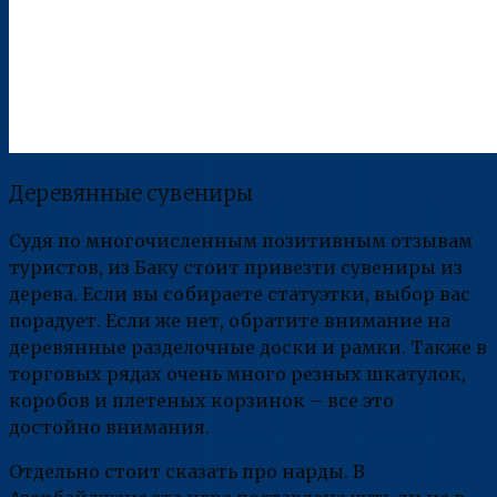
Деревянные сувениры
Судя по многочисленным позитивным отзывам
туристов, из Баку стоит привезти сувениры из
дерева. Если вы собираете статуэтки, выбор вас
порадует. Если же нет, обратите внимание на
деревянные разделочные доски и рамки. Также в
торговых рядах очень много резных шкатулок,
коробов и плетеных корзинок – все это
достойно внимания.
Отдельно стоит сказать про нарды. В