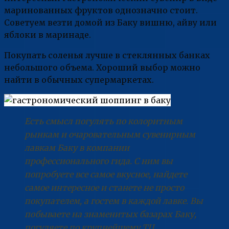
маринованных фруктов однозначно стоит.
Советуем везти домой из Баку вишню, айву или
яблоки в маринаде.
Покупать соленья лучше в стеклянных банках
небольшого объема. Хороший выбор можно
найти в обычных супермаркетах.
Есть смысл погулять по колоритным
рынкам и очаровательным сувенирным
лавкам Баку в компании
профессионального гида. С ним вы
попробуете все самое вкусное, найдете
самое интересное и станете не просто
покупателем, а гостем в каждой лавке. Вы
побываете на знаменитых базарах Баку,
погуляете по крупнейшему ТЦ,