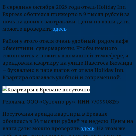
В середине октября 2025 года отель Holiday Inn
Express обошелся примерно в 9 тысяч рублей за
ночь на двоих с завтраками. Цены на ваши даты
можете проверить
здесь
.
Район у этого отеля очень удобный: рядом кафе,
обменники, супермаркеты. Чтобы немного
сэкономить и пожить в домашней атмосфере, я
арендовала квартиру на улице Павстоса Бюзанда
– буквально в паре шагов от отеля Holiday Inn.
Квартира оказалась удобной и современной.
Реклама. ООО «Суточно.ру». ИНН 7709908155
Посуточная аренда квартиры в Ереване
обошлась в 34 тысячи рублей на неделю. Цены на
ваши даты можно проверить
здесь
. На этом же
сайте есть много других вариантов в разных