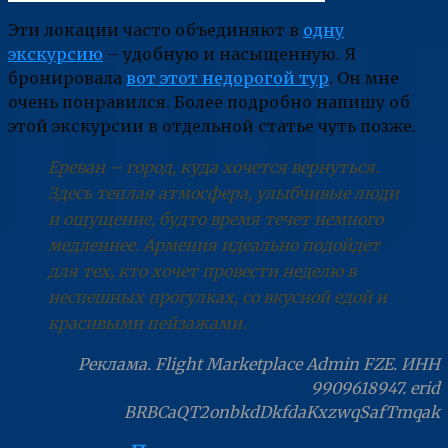
Эти локации часто объединяют в
одну
экскурсию
– удобную и насыщенную. Я
бронировала
вот этот недорогой тур
. Он мне
очень понравился. Более подробно напишу об
этой экскурсии в отдельной статье чуть позже.
Ереван – город, куда хочется вернуться.
Здесь теплая атмосфера, улыбчивые люди
и ощущение, будто время течет немного
медленнее. Армения идеально подойдет
для тех, кто хочет провести неделю в
неспешных прогулках, со вкусной едой и
красивыми пейзажами.
Реклама. Flight Marketplace Admin FZE. ИНН
9909618947. erid
BRBCaQT2onbkdDkfdaKxzwqSafTmqak