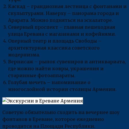
Каскад – грандиозная лестница с фонтанами и
скульптурами. Наверху – панорама города и
Арарата. Можно подняться на эскалаторе.
Северный проспект – главная пешеходная
улица Еревана с магазинами и кофейнями.
Оперный театр и площадь Свободы –
архитектурная классика советского
модернизма.
Вернисаж – рынок сувениров и антиквариата,
где можно найти ковры, украшения и
старинные фотоаппараты.
Голубая мечеть – напоминание о
многослойной истории столицы Армении.
Советую обязательно сходить на вечернее шоу
фонтанов в Ереване, которое ежедневно
проводится на Площади Республики.