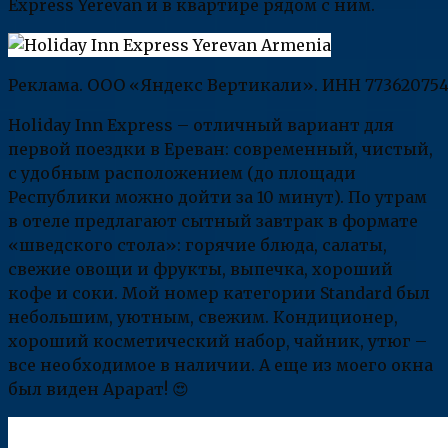
Express Yerevan и в квартире рядом с ним.
Реклама. ООО «Яндекс Вертикали». ИНН 773620754
Holiday Inn Express – отличный вариант для
первой поездки в Ереван: современный, чистый,
с удобным расположением (до площади
Республики можно дойти за 10 минут). По утрам
в отеле предлагают сытный завтрак в формате
«шведского стола»: горячие блюда, салаты,
свежие овощи и фрукты, выпечка, хороший
кофе и соки. Мой номер категории Standard был
небольшим, уютным, свежим. Кондиционер,
хороший косметический набор, чайник, утюг –
все необходимое в наличии. А еще из моего окна
был виден Арарат! 😍