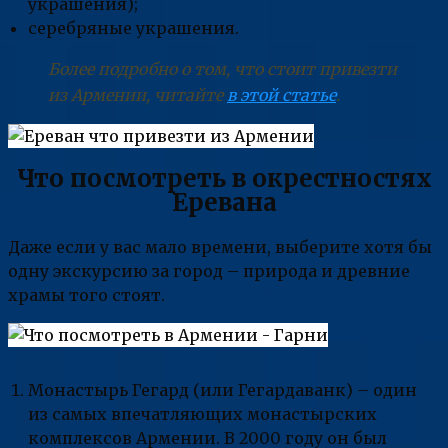
украшения);
серебряные украшения.
Более подробно о том, что стоит привезти
из Армении, читайте
в этой статье
.
Что посмотреть в окрестностях
Еревана
Даже если у вас мало времени, выберите хотя бы
одну экскурсию за город – природа и древние
храмы того стоят.
Монастырь Гегард (или Гегардаванк) – один
из самых впечатляющих монастырских
комплексов Армении. В 2000 году он был