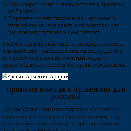
Гора Арарат, кстати, находится не в Армении,
а в Турции.
В Армении очень чистая вода – вы можете
пить прямо из-под крана, а по всему городу
расставлены питьевые фонтанчики.
Зачем ехать в Ереван? Ради атмосферы, кухни и
гор. Армения – идеальное направление для тех,
кто хочет организовать уютный отдых с
культурным контекстом, без суеты мегаполисов.
Правила въезда в Армению для
россиян
Для поездки в Армению гражданам России не
нужна виза – въезд возможен по внутреннему
или заграничному паспорту. Срок пребывания
без визы – до 180 дней в году.