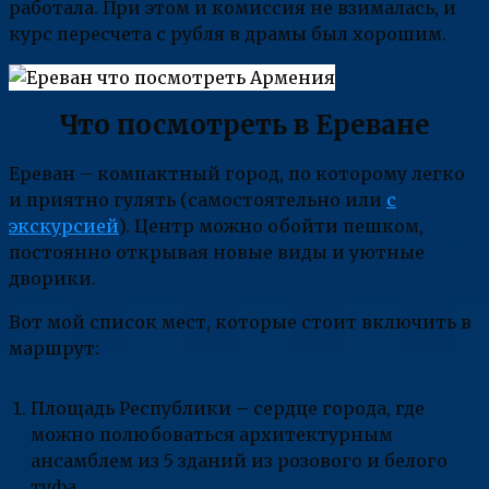
работала. При этом и комиссия не взималась, и
курс пересчета с рубля в драмы был хорошим.
Что посмотреть в Ереване
Ереван – компактный город, по которому легко
и приятно гулять (самостоятельно или
с
экскурсией
). Центр можно обойти пешком,
постоянно открывая новые виды и уютные
дворики.
Вот мой список мест, которые стоит включить в
маршрут:
Площадь Республики – сердце города, где
можно полюбоваться архитектурным
ансамблем из 5 зданий из розового и белого
туфа.