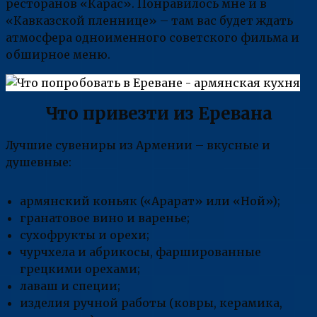
ресторанов «Карас». Понравилось мне и в
«Кавказской пленнице» – там вас будет ждать
атмосфера одноименного советского фильма и
обширное меню.
Что привезти из Еревана
Лучшие сувениры из Армении – вкусные и
душевные:
армянский коньяк («Арарат» или «Ной»);
гранатовое вино и варенье;
сухофрукты и орехи;
чурчхела и абрикосы, фаршированные
грецкими орехами;
лаваш и специи;
изделия ручной работы (ковры, керамика,