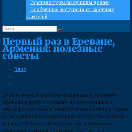
Горящие туры по лучшим ценам
Необычные экскурсии от местных
жителей
Первый раз в Ереване,
Армения: полезные
советы
Блог
Этой осенью я впервые побывала в Армении –
провела 9 дней в Ереване, познакомилась с
атмосферой города, попробовала местную кухню
и съездила на классическую экскурсию «Гарни –
Гегард – Севан». Делюсь впечатлениями и
советами, которые пригодятся тем, кто