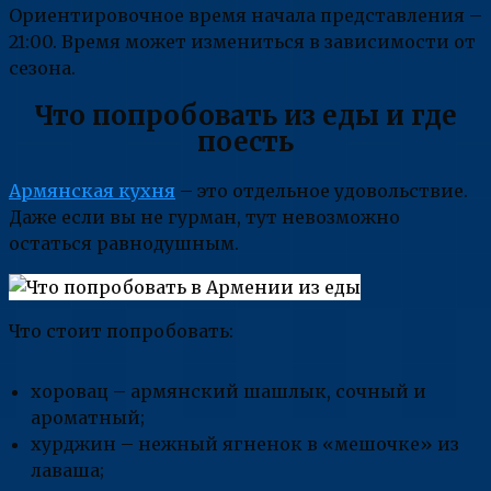
Ориентировочное время начала представления –
21:00. Время может измениться в зависимости от
сезона.
Что попробовать из еды и где
поесть
Армянская кухня
– это отдельное удовольствие.
Даже если вы не гурман, тут невозможно
остаться равнодушным.
Что стоит попробовать:
хоровац – армянский шашлык, сочный и
ароматный;
хурджин – нежный ягненок в «мешочке» из
лаваша;