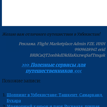
Желаю вам отличного путешествия в Узбекистан!
Реклама. Flight Marketplace Admin FZE. ИНН
9909618947. erid
BRBCaQT2onbkdDkfdaKxzwqSafTmqak
>>> Полезные сервисы для
путешественников <<<
Похожие записи:
Шоппинг в Узбекистане: Ташкент, Самарканд,
Бухара
Мраморный каньон и парк Рускеала: лучшая