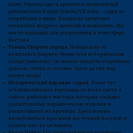
Азии. Именно здесь хранится знаменитый
рукописный Коран Усмана VII века – один из
старейших в мире. Комплекс включает
несколько медресе, мечетей и мавзолеев. Это
место идеально для погружения в атмосферу
Востока.
Улицы Старого города
. Неподалеку от
комплекса Хазрати-Имам есть историческая
улица (махалля), где можно увидеть старинные
дома из глины и соломы. Здесь до сих пор
живут люди!
Исторический караван-сарай
. Ранее тут
останавливались торговцы со всего света, а
сейчас работают мастера, которые создают
удивительные керамические изделия и
расписывают их вручную. Здесь можно
полюбоваться красивой восточной посудой и
купить что-то на память.
Базар Чорсу
. Его легко узнать по огромному