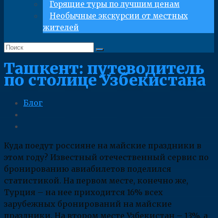
Горящие туры по лучшим ценам
Необычные экскурсии от местных
жителей
Ташкент: путеводитель
по столице Узбекистана
Блог
Куда поедут россияне на майские праздники в
этом году? Известный отечественный сервис по
бронированию авиабилетов поделился
статистикой. На первом месте, конечно же,
Турция – на нее приходится 16% всех
зарубежных бронирований на майские
праздники. На втором месте Узбекистан – 13%, а