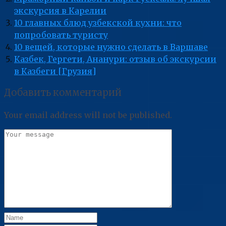
экскурсия в Карелии
10 главных блюд узбекской кухни: что
попробовать туристу
10 вещей, которые нужно сделать в Варшаве
Казбек, Гергети, Ананури: отзыв об экскурсии
в Казбеги [Грузия]
Добавить комментарий
Your email address will not be published.