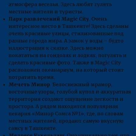
атмосфера веселья. Здесь любят гулять
местные жители и туристы.
Парк развлечений Magic City
. Очень
интересное место в Ташкенте! Здесь сделаны
очень красивые улицы, стилизованные под
разные города мира. А замок у воды – будто
иллюстрация к сказке. Здесь можно
покататься на гондолах и лодках, погулять и
сделать красивые фото. Также в Magic City
расположен океанариум, на который стоит
потратить время.
Мечеть Минор
. Белоснежный мрамор,
восточные узоры, голубой купол и аккуратная
территория создают ощущение легкости и
простора. А рядом находится популярная
пекарня «Минор Сомса №1», где, по словам
местных жителей, продают самую вкусную
самсу в Ташкенте.
Медресе Кукельдаш
. Оно уникально тем, что