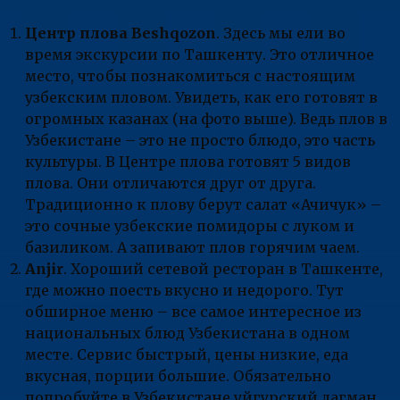
Центр плова Beshqozon
. Здесь мы ели во
время экскурсии по Ташкенту. Это отличное
место, чтобы познакомиться с настоящим
узбекским пловом. Увидеть, как его готовят в
огромных казанах (на фото выше). Ведь плов в
Узбекистане – это не просто блюдо, это часть
культуры. В Центре плова готовят 5 видов
плова. Они отличаются друг от друга.
Традиционно к плову берут салат «Ачичук» –
это сочные узбекские помидоры с луком и
базиликом. А запивают плов горячим чаем.
Anjir
. Хороший сетевой ресторан в Ташкенте,
где можно поесть вкусно и недорого. Тут
обширное меню – все самое интересное из
национальных блюд Узбекистана в одном
месте. Сервис быстрый, цены низкие, еда
вкусная, порции большие. Обязательно
попробуйте в Узбекистане уйгурский лагман.