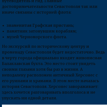
путеводитель и гид. Главные
достопримечательности Севастополя так или
иначе связаны с историей флота:
знаменитая Графская пристань;
памятник затонувшим кораблям;
музей Черноморского флота.
Но экскурсий по историческому центру и
променаду Севастополя будет недостаточно. Ведь
в черту города официально входит живописная
Балаклавская бухта. Это место стоит увидеть
своими глазами хотя бы раз в жизни. А
неподалеку расположен античный Херсонес с
его руинами и храмами. В этом месте началась
история Севастополя. Херсонес завораживает:
здесь хочется разговаривать вполголоса и не
упускать ни одной детали.