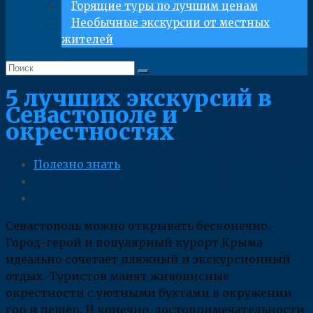
Горящие туры по лучшим ценам
Необычные экскурсии от местных
жителей
5 лучших экскурсий в
Севастополе и
окрестностях
Полезно знать
Севастополь можно открывать бесконечно.
Город-герой и популярный курорт Крыма
идеально сочетает пляжный и экскурсионный
отдых. Туристов манят живописные
окрестности с уютными бухтами в окружении
гор и пещер. И конечно, достопримечательности