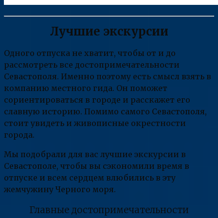
Лучшие экскурсии
Одного отпуска не хватит, чтобы от и до
рассмотреть все достопримечательности
Севастополя. Именно поэтому есть смысл взять в
компанию местного гида. Он поможет
сориентироваться в городе и расскажет его
славную историю. Помимо самого Севастополя,
стоит увидеть и живописные окрестности
города.
Мы подобрали для вас лучшие экскурсии в
Севастополе, чтобы вы сэкономили время в
отпуске и всем сердцем влюбились в эту
жемчужину Черного моря.
Главные достопримечательности