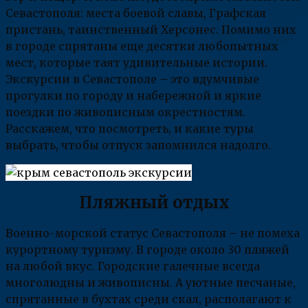
Севастополя: места боевой славы, Графская
пристань, таинственный Херсонес. Помимо них
в городе спрятаны еще десятки любопытных
мест, которые таят удивительные истории.
Экскурсии в Севастополе – это вдумчивые
прогулки по городу и набережной и яркие
поездки по живописным окрестностям.
Расскажем, что посмотреть, и какие туры
выбрать, чтобы отпуск запомнился надолго.
Пляжный отдых
Военно-морской статус Севастополя – не помеха
курортному туризму. В городе около 30 пляжей
на любой вкус. Городские галечные всегда
многолюдны и живописны. А уютные песчаные,
спрятанные в бухтах среди скал, располагают к