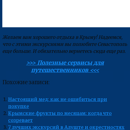
Желаем вам хорошего отдыха в Крыму! Надеемся,
что с этими экскурсиями вы полюбите Севастополь
еще больше. И обязательно вернетесь сюда еще раз.
>>> Полезные сервисы для
путешественников <<<
Похожие записи:
Настоящий мед: как не ошибиться при
покупке
Крымские фрукты по месяцам: когда что
созревает
7 лучших экскурсий в Алуште и окрестностях