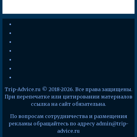
youtube
vkontakte
instagram
zen-
yandex
telegram
facebook
x
Trip-Advice.ru © 2018-2026. Все права защищены.
При перепечатке или цитировании материалов
ссылка на сайт обязательна.
По вопросам сотрудничества и размещения
рекламы обращайтесь по адресу admin@trip-
advice.ru