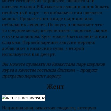
могут готовить из коровьего, овечьего или
козьего молока. В Казахстане можно попробовать
необычный курт – из кобыльего или овечьего
молока. Продается он в виде шариков или
небольших лепешек. По вкусу напоминает что-
то среднее между высушенным творогом, сыром
и сухим молоком. Курт может быть соленым или
сладким. Первый вариант закуски нередко
добавляют в казахские супы, а второй
используется как десерт.
Вы можете привезти из Казахстана пару шариков
курта в качестве гостинца близким – продукт
прекрасно переносит дорогу.
Жент
Национальная казахская сладость, которую