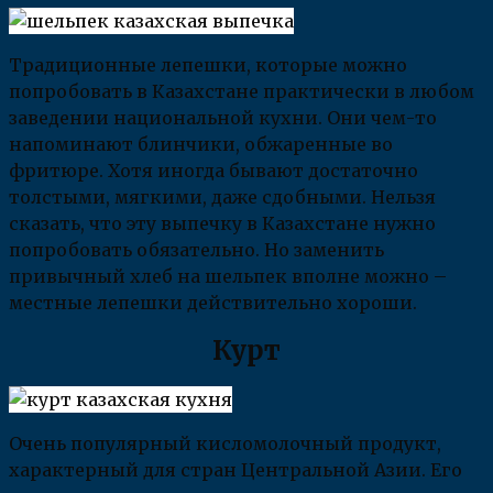
Традиционные лепешки, которые можно
попробовать в Казахстане практически в любом
заведении национальной кухни. Они чем-то
напоминают блинчики, обжаренные во
фритюре. Хотя иногда бывают достаточно
толстыми, мягкими, даже сдобными. Нельзя
сказать, что эту выпечку в Казахстане нужно
попробовать обязательно. Но заменить
привычный хлеб на шельпек вполне можно –
местные лепешки действительно хороши.
Курт
Очень популярный кисломолочный продукт,
характерный для стран Центральной Азии. Его