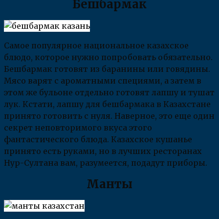
Бешбармак
Самое популярное национальное казахское
блюдо, которое нужно попробовать обязательно.
Бешбармак готовят из баранины или говядины.
Мясо варят с ароматными специями, а затем в
этом же бульоне отдельно готовят лапшу и тушат
лук. Кстати, лапшу для бешбармака в Казахстане
принято готовить с нуля. Наверное, это еще один
секрет неповторимого вкуса этого
фантастического блюда. Казахское кушанье
принято есть руками, но в лучших ресторанах
Нур-Султана вам, разумеется, подадут приборы.
Манты