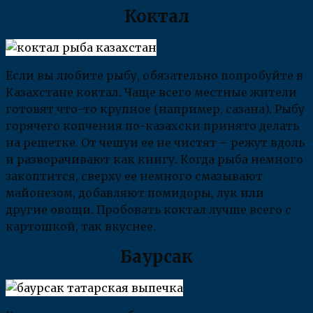
Коктал
Если вы любите рыбу, обязательно попробуйте в
Казахстане коктал. Чаще всего местные жители
готовят что-то крупное (например, сазана). Рыбу
горячего копчения по-казахски принято делать
на решетке. От чешуи ее не чистят – режут вдоль
и разворачивают как книгу. Когда рыба немного
закоптится, сверху ее немного смазывают
майонезом, добавляют помидоры, лук или
другие овощи. Пробовать коктал лучше всего с
картошкой, так вкуснее.
Баурсак