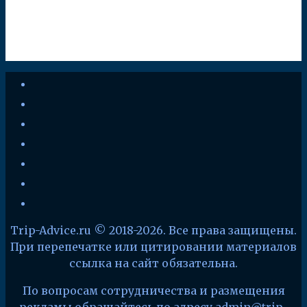
youtube
vkontakte
instagram
zen-
yandex
telegram
facebook
x
Trip-Advice.ru © 2018-2026. Все права защищены.
При перепечатке или цитировании материалов
ссылка на сайт обязательна.
По вопросам сотрудничества и размещения