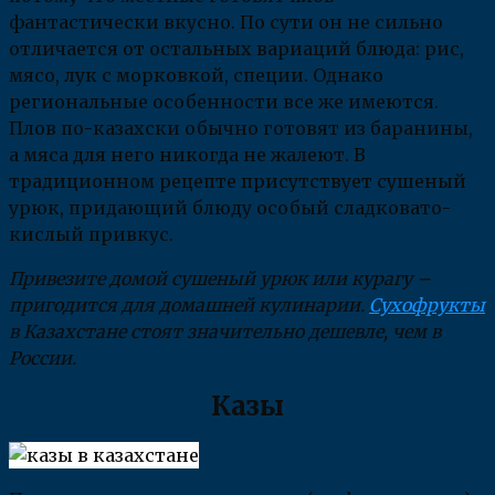
фантастически вкусно. По сути он не сильно
отличается от остальных вариаций блюда: рис,
мясо, лук с морковкой, специи. Однако
региональные особенности все же имеются.
Плов по-казахски обычно готовят из баранины,
а мяса для него никогда не жалеют. В
традиционном рецепте присутствует сушеный
урюк, придающий блюду особый сладковато-
кислый привкус.
Привезите домой сушеный урюк или курагу –
пригодится для домашней кулинарии.
Сухофрукты
в Казахстане стоят значительно дешевле, чем в
России.
Казы