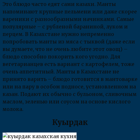
Это блюдо часто едят сами казахи. Манты
напоминают крупные пельмени или даже скорее
вареники с разнообразными начинками. Самые
популярные – с рубленой бараниной, луком и
перцем. В Казахстане нужно непременно
попробовать манты из мяса с тыквой (даже если
вы думаете, что не очень любите этот овощ) –
блюдо способно покорить кого угодно. Для
вегетарианцев есть вариант с картофелем, тоже
очень аппетитный. Манты в Казахстане не
принято варить – блюдо готовится в мантоварке
или на пару в особом подносе, установленном на
казан. Подают их обычно с бульоном, сливочным
маслом, зеленью или соусом на основе кислого
молока.
Куырдак