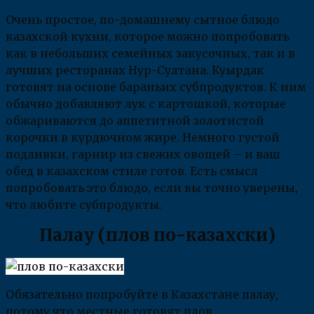
Очень простое, по-домашнему сытное блюдо
казахской кухни, которое можно попробовать
как в небольших семейных закусочных, так и в
лучших ресторанах Нур-Султана. Куырдак
готовят на основе бараньих субпродуктов. К ним
обычно добавляют лук с картошкой, которые
обжариваются до аппетитной золотистой
корочки в курдючном жире. Немного густой
подливки, гарнир из свежих овощей – и ваш
обед в казахском стиле готов. Есть смысл
попробовать это блюдо, если вы точно уверены,
что любите субпродукты.
Палау (плов по-казахски)
Обязательно попробуйте в Казахстане палау,
потому что местные готовят плов