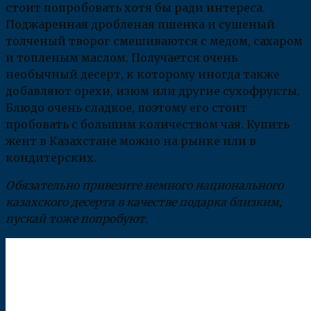
стоит попробовать хотя бы ради интереса.
Поджаренная дробленая пшенка и сушеный
толченый творог смешиваются с медом, сахаром
и топленым маслом. Получается очень
необычный десерт, к которому иногда также
добавляют орехи, изюм или другие сухофрукты.
Блюдо очень сладкое, поэтому его стоит
пробовать с большим количеством чая. Купить
жент в Казахстане можно на рынке или в
кондитерских.
Обязательно привезите немного национального
казахского десерта в качестве подарка близким,
пускай тоже попробуют.