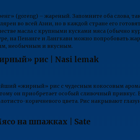
ренг» (goreng) – жареный. Запомните оба слова, так
ярен во всей Азии, но в каждой стране его готовят
естве масла с крупными кусками мяса (обычно ку
уре, на Пенанге и Лангкави можно попробовать жа
ым, необычным и вкусным.
рный» рис | Nasi lemak
ейший «жирный» рис с чудесным кокосовым аромат
оэтому он приобретает особый сливочный привкус. 
лотисто-коричневого цвета. Рис накрывают глазун
ясо на шпажках | Sate