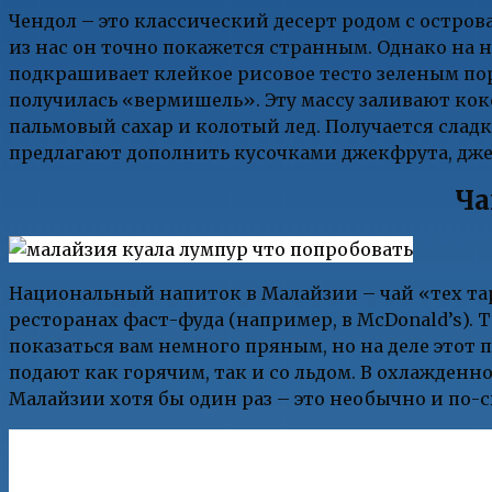
Чендол – это классический десерт родом с остро
из нас он точно покажется странным. Однако на н
подкрашивает клейкое рисовое тесто зеленым пор
получилась «вермишель». Эту массу заливают ко
пальмовый сахар и колотый лед. Получается слад
предлагают дополнить кусочками джекфрута, дже
Ча
Национальный напиток в Малайзии – чай «тех тар
ресторанах фаст-фуда (например, в McDonald’s). 
показаться вам немного пряным, но на деле этот 
подают как горячим, так и со льдом. В охлажден
Малайзии хотя бы один раз – это необычно и по-с