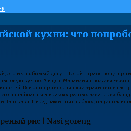
ей
йской кухни: что попроб
, это их любимый досуг. В этой стране популярны 
 высокую кухню. А еще в Малайзии проживает мног
ностей. Все они привнесли свои традиции в гаст
это ярчайшая смесь самых разных азиатских блюд.
е и Лангкави. Перед вами список блюд национальн
реный рис | Nasi goreng