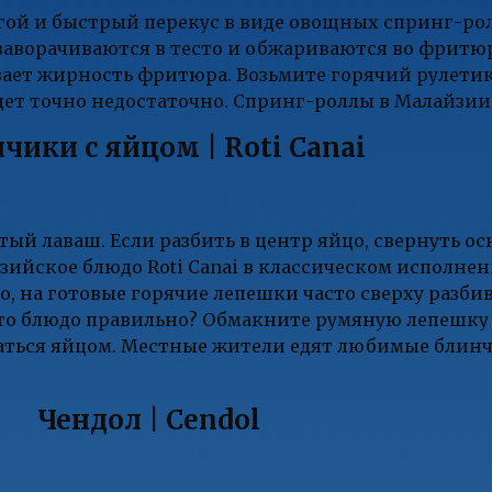
ой и быстрый перекус в виде овощных спринг-рол
а заворачиваются в тесто и обжариваются во фрит
ет жирность фритюра. Возьмите горячий рулетик,
удет точно недостаточно. Спринг-роллы в Малайзии
чики с яйцом | Roti Canai
ый лаваш. Если разбить в центр яйцо, свернуть о
зийское блюдо Roti Canai в классическом исполн
 на готовые горячие лепешки часто сверху разбив
 это блюдо правильно? Обмакните румяную лепешк
таться яйцом. Местные жители едят любимые блинч
Чендол | Cendol