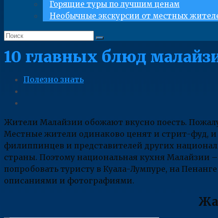
Горящие туры по лучшим ценам
Необычные экскурсии от местных жител
10 главных блюд малайзи
Полезно знать
Жители Малайзии обожают вкусно поесть. Пожалуй
Местные жители одинаково ценят и стрит-фуд, и
филиппинцев и представителей других националь
страны. Поэтому национальная кухня Малайзии – 
попробовать туристу в Куала-Лумпуре, на Пенанг
описаниями и фотографиями.
Жа