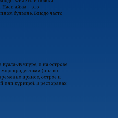
 блюдо. Филе или ножки
 Наси айям – это
рином бульоне. Блюдо часто
в Куала-Лумпуре, и на острове
и морепродуктами (она во
временно пряное, острое и
й или курицей. В ресторанах