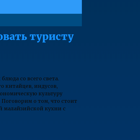
овать туристу
блюда со всего света.
о китайцев, индусов,
рономическую культуру
 Поговорим о том, что стоит
ой малайзийской кухни с