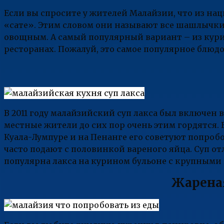
Если вы спросите у жителей Малайзии, что из на
«сате». Этим словом они называют все шашлычки
овощным. А самый популярный вариант – из куриц
ресторанах. Пожалуй, это самое популярное блюдо
В 2011 году малайзийский суп лакса был включен в
местные жители до сих пор очень этим гордятся. 
Куала-Лумпуре и на Пенанге его советуют попробо
часто подают с половинкой вареного яйца. Суп о
популярна лакса на курином бульоне с крупными 
Жареная