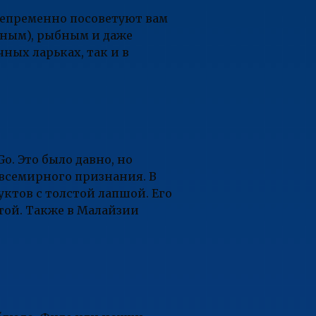
непременно посоветуют вам
иным), рыбным и даже
ных ларьках, так и в
o. Это было давно, но
 всемирного признания. В
уктов с толстой лапшой. Его
той. Также в Малайзии