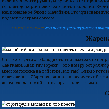
Если вы любите румяную курочку в панировке, о
готовят до коричнево-золотистой корочки. Куриц
национальное блюдо Малайзии. Это чудесный дуэт
подают с острым соусом.
Читайте также:
что посмотреть туристу в Куал
Жарена
Считается, что это блюдо стоит обязательно попро
Лангкави. Квай тяу горенг – это в меру острая ж
многом похожа на тайский Пад Тай). Блюдо готов
освежающее. Жареная лапша – классический стрит
же такую лапшу обычно жарят с креветками.
С