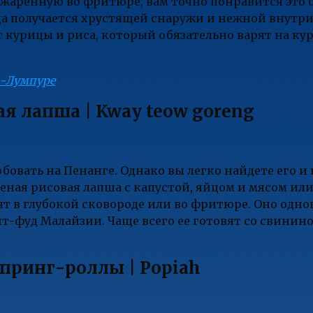
бжаренную во фритюре, вам точно понравится это
а получается хрустящей снаружи и нежной внутри.
 курицы и риса, который обязательно варят на ку
а-Лумпуре
я лапша | Kway teow goreng
бовать на Пенанге. Однако вы легко найдете его и 
ареная рисовая лапша с капустой, яйцом и мясом ил
ят в глубокой сковороде или во фритюре. Оно одно
-фуд Малайзии. Чаще всего ее готовят со свинино
принг-роллы | Popiah