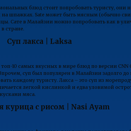
циональных блюд стоит попробовать туристу, они 
 на шпажках. Sate может быть мясным (обычно св
ы. Сате в Малайзии можно попробовать как в улич
 в стране.
Суп лакса | Laksa
 топ-10 самых вкусных в мире блюд по версии CNN G
Впрочем, суп был популярен в Малайзии задолго до
вать каждому туристу. Лакса – это суп из морепрод
тличается легкой кислинкой и едва уловимой остро
кусками мяса.
 курица с рисом | Nasi Ayam