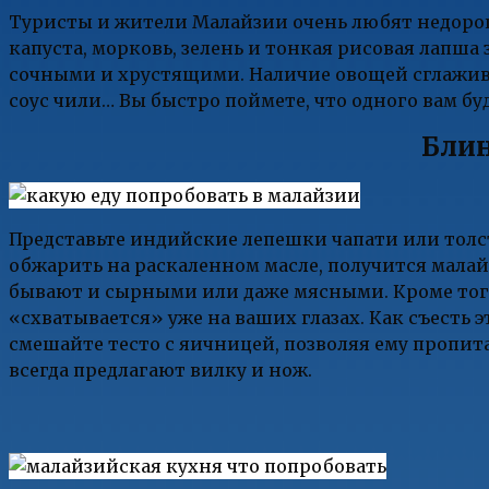
Туристы и жители Малайзии очень любят недорог
капуста, морковь, зелень и тонкая рисовая лапш
сочными и хрустящими. Наличие овощей сглажива
соус чили… Вы быстро поймете, что одного вам б
Блин
Представьте индийские лепешки чапати или толст
обжарить на раскаленном масле, получится малай
бывают и сырными или даже мясными. Кроме того,
«схватывается» уже на ваших глазах. Как съесть
смешайте тесто с яичницей, позволяя ему пропи
всегда предлагают вилку и нож.