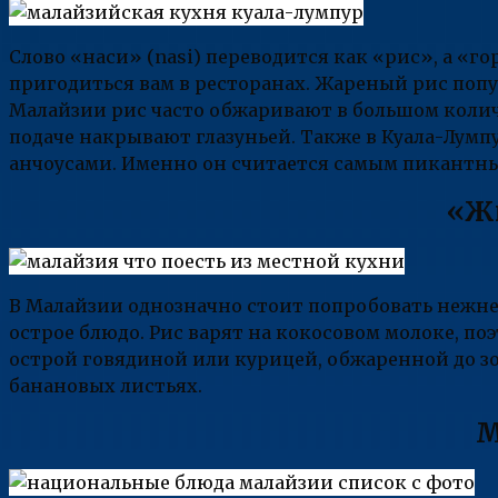
Слово «наси» (nasi) переводится как «рис», а «го
пригодиться вам в ресторанах. Жареный рис попул
Малайзии рис часто обжаривают в большом колич
подаче накрывают глазуньей. Также в Куала-Лумп
анчоусами. Именно он считается самым пикантн
«Жи
В Малайзии однозначно стоит попробовать нежн
острое блюдо. Рис варят на кокосовом молоке, п
острой говядиной или курицей, обжаренной до зо
банановых листьях.
М