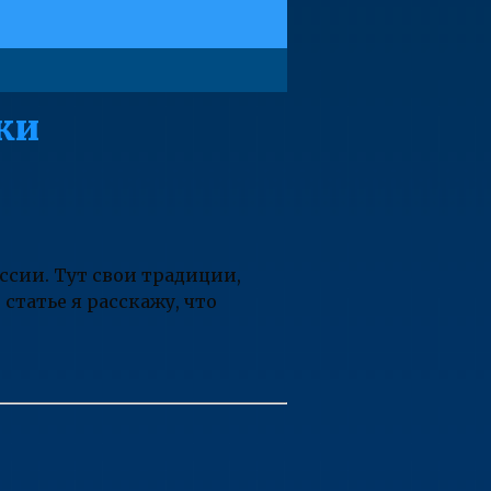
ки
ссии. Тут свои традиции,
статье я расскажу, что