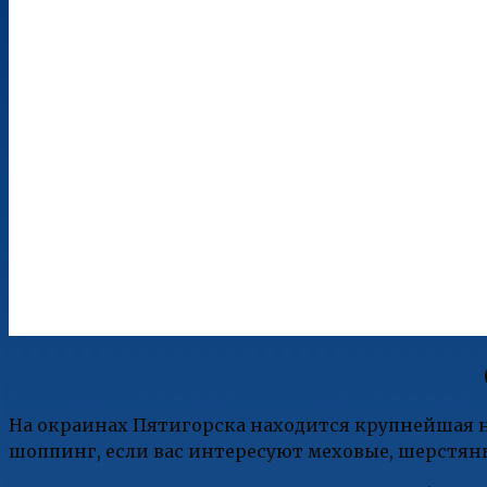
На окраинах Пятигорска находится крупнейшая на
шоппинг, если вас интересуют меховые, шерстян