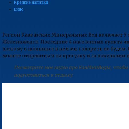
Крепкие напитки
Вино
Регион Кавказских Минеральных Вод включает 5 
Железноводск. Последние 4 населенных пункта яв
поэтому о шоппинге в нем мы говорить не будем.
можете отправиться на прогулку и за покупками 
Посмотрите мое видео про КавМинВоды, чтобы 
подготовиться к отдыху.