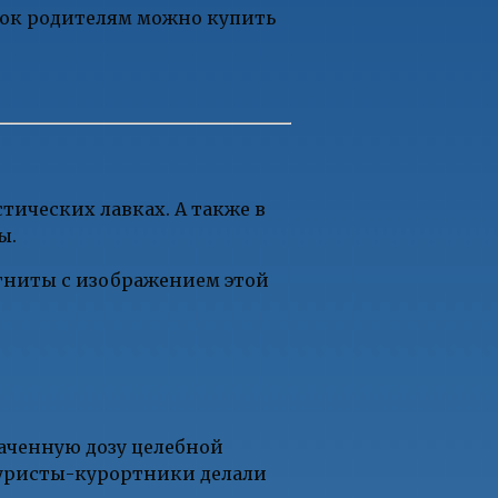
рок родителям можно купить
тических лавках. А также в
ы.
агниты с изображением этой
наченную дозу целебной
Туристы-курортники делали