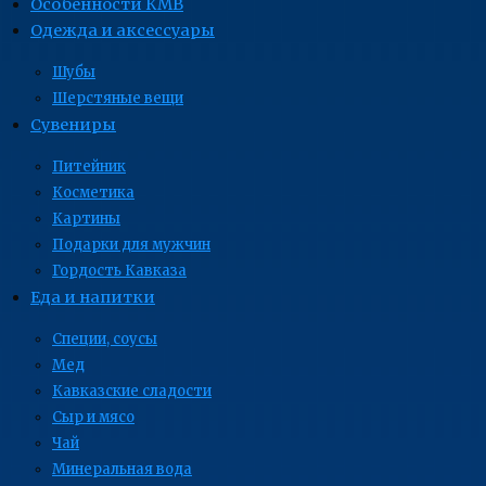
Особенности КМВ
Одежда и аксессуары
Шубы
Шерстяные вещи
Сувениры
Питейник
Косметика
Картины
Подарки для мужчин
Гордость Кавказа
Еда и напитки
Специи, соусы
Мед
Кавказские сладости
Сыр и мясо
Чай
Минеральная вода