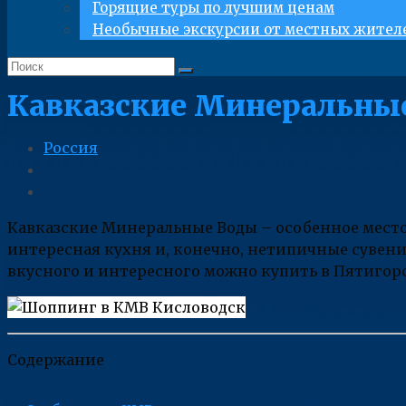
Горящие туры по лучшим ценам
Необычные экскурсии от местных жител
Кавказские Минеральные
Россия
Кавказские Минеральные Воды – особенное место,
интересная кухня и, конечно, нетипичные сувенир
вкусного и интересного можно купить в Пятигорс
Содержание