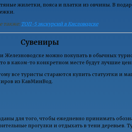
тяные жилетки, пояса и платки из овчины. В пода
режки.
е также:
ТОП-5 экскурсий в Кисловодске
Сувениры
 и Железноводске можно покупать в обычных турис
 что в каком-то конкретном месте будут лучшие цен
тому все туристы стараются купить статуэтки и м
ниров из КавМинВод.
зданы для того, чтобы ежедневно принимать обоз
ительные прогулки и отдыхать в тени деревьев. 