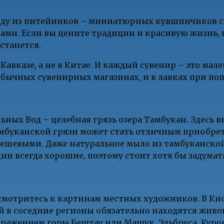
оду из питейников – миниатюрных кувшинчиков с 
ми. Если вы цените традиции и красивую жизнь, 
станется.
Кавказе, а не в Китае. И каждый сувенир – это мал
обычных сувенирных магазинах, и в лавках при по
ных Вод – целебная грязь озера Тамбукан. Здесь 
тамбуканской грязи может стать отличным приобрет
дешевыми. Даже натуральное мыло из тамбуканской 
ии всегда хорошие, поэтому стоит хотя бы задумать
смотритесь к картинам местных художников. В Кис
ий в соседние регионы обязательно находятся жив
ображением горы Бештау или Машук, Эльбруса, Куро