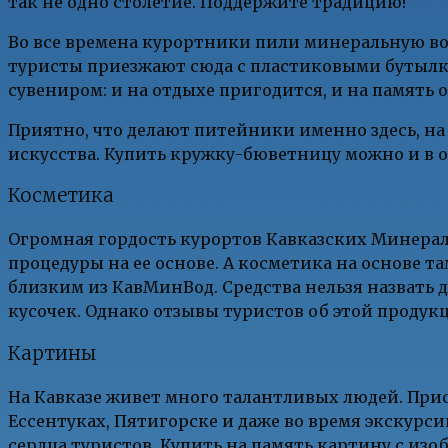
так не одно столетие. Поддержите традицию!
Во все времена курортники пили минеральную в
туристы приезжают сюда с пластиковыми бутылка
сувениром: и на отдыхе пригодится, и на память о
Приятно, что делают питейники именно здесь, на 
искусства. Купить кружку-бюветницу можно и в 
Косметика
Огромная гордость курортов Кавказских Минераль
процедуры на ее основе. А косметика на основе 
близким из КавМинВод. Средства нельзя назвать 
кусочек. Однако отзывы туристов об этой продукц
Картины
На Кавказе живет много талантливых людей. При
Ессентуках, Пятигорске и даже во время экскурс
сердца туристов. Купить на память картину с из