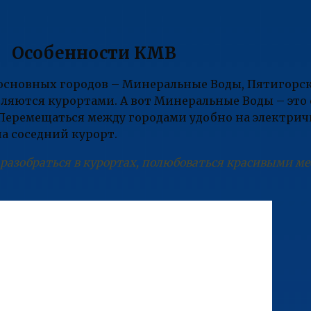
Особенности КМВ
основных городов – Минеральные Воды, Пятигорск,
ляются курортами. А вот Минеральные Воды – это 
 Перемещаться между городами удобно на электричк
на соседний курорт.
разобраться в курортах, полюбоваться красивыми м