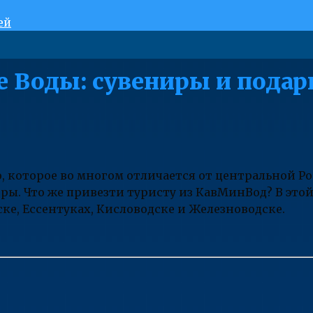
ей
 Воды: сувениры и подар
 которое во многом отличается от центральной Ро
ы. Что же привезти туристу из КавМинВод? В этой 
ке, Ессентуках, Кисловодске и Железноводске.