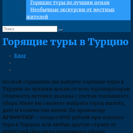
Горящие туры по лучшим ценам
Необычные экскурсии от местных
жителей
Горящие туры в Турцию
Блог
На этой страничке вы найдете горящие туры в
Турцию по лучшим ценам от всех туроператоров.
Стоимость путевки указана с учетом топливного
сбора. Ниже вы сможете выбрать город вылета,
дату и количество ночей. По промокоду
AF1000TRIP
– скидка 1000 рублей при покупке
тура в Турцию или любую другую страну от
60000 руб (без учета топливного сбора).