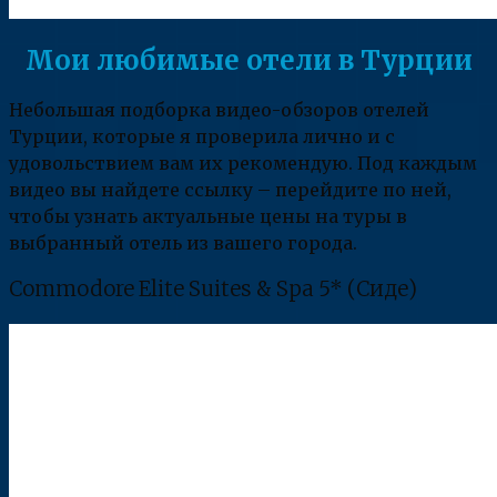
Мои любимые отели в Турции
Небольшая подборка видео-обзоров отелей
Турции, которые я проверила лично и с
удовольствием вам их рекомендую. Под каждым
видео вы найдете ссылку – перейдите по ней,
чтобы узнать актуальные цены на туры в
выбранный отель из вашего города.
Commodore Elite Suites & Spa 5* (Сиде)