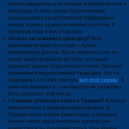
потом задержаться на отдыхе и переселиться в
квартиру. В этом случае будет вежливо
предупредить представителя турфирмы о
ваших планах за день до выезда из отеля. В
прошлом году я так и сделала.
Можно ли заменить трансфер?
Мои
знакомые летают на отдых с тремя
маленькими детьми. После перелета они не
хотят ждать большой автобус, который
развозит группу туристов по отелям. Поэтому
заказывают персональный трансфер. Это не
запрещено. От себя советую
вот этот сервис
. Я
сама им пользуюсь – он никогда не подводил.
И это дешевле, чем такси.
С какими деньгами ехать в Турцию?
Я всегда
путешествую с банковскими картами. В
Турции легко найти банкоматы, в которых
можно снять лиры (местные деньги) без
комиссии и по хорошему курсу. Еще проще