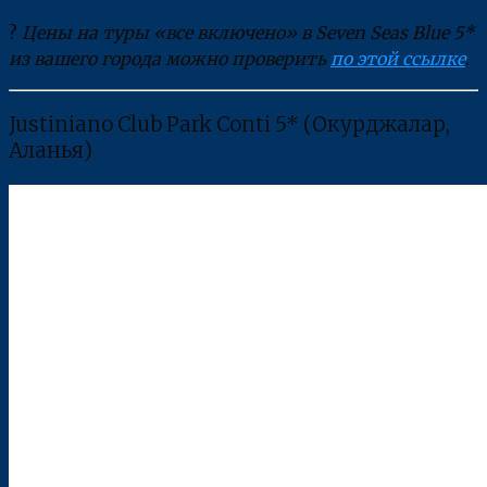
?
Цены на туры «все включено» в Seven Seas Blue 5*
из вашего города можно проверить
по этой ссылке
.
Justiniano Club Park Conti 5* (Окурджалар,
Аланья)