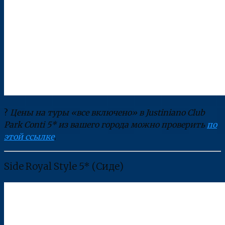
?
Цены на туры «все включено» в Justiniano Club
Park Conti 5* из вашего города можно проверить
по
этой ссылке
.
Side Royal Style 5* (Сиде)