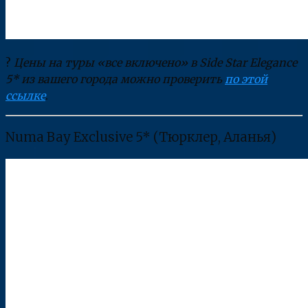
?
Цены на туры «все включено» в Side Star Elegance
5* из вашего города можно проверить
по этой
ссылке
.
Numa Bay Exclusive 5* (Тюрклер, Аланья)