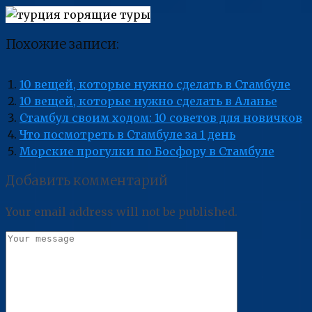
Похожие записи:
10 вещей, которые нужно сделать в Стамбуле
10 вещей, которые нужно сделать в Аланье
Стамбул своим ходом: 10 советов для новичков
Что посмотреть в Стамбуле за 1 день
Морские прогулки по Босфору в Стамбуле
Добавить комментарий
Your email address will not be published.