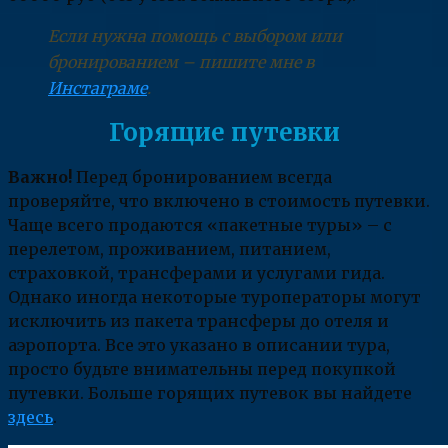
Если нужна помощь с выбором или
бронированием – пишите мне в
Инстаграме
.
Горящие путевки
Важно!
Перед бронированием всегда
проверяйте, что включено в стоимость путевки.
Чаще всего продаются «пакетные туры» – с
перелетом, проживанием, питанием,
страховкой, трансферами и услугами гида.
Однако иногда некоторые туроператоры могут
исключить из пакета трансферы до отеля и
аэропорта. Все это указано в описании тура,
просто будьте внимательны перед покупкой
путевки. Больше горящих путевок вы найдете
здесь
.