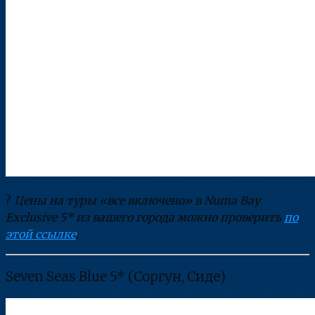
?
Цены на туры «все включено» в Numa Bay
Exclusive 5* из вашего города можно проверить
по
этой ссылке
.
Seven Seas Blue 5* (Соргун, Сиде)