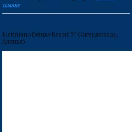
ссылке
.
Justiniano Deluxe Resort 5* (Окурджалар,
Аланья)