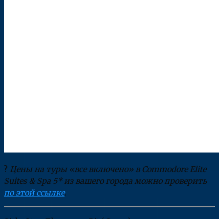
?
Цены на туры «все включено» в Commodore Elite
Suites & Spa 5* из вашего города можно проверить
по этой ссылке
.