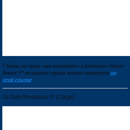
?
Цены на туры «все включено» в Justiniano Deluxe
Resort 5* из вашего города можно проверить
по
этой ссылке
.
Oz Side Premium 5* (Сиде)