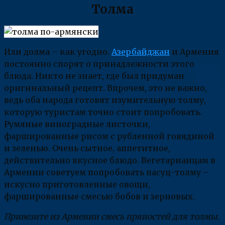
Толма
Или долма – как угодно.
Азербайджан
и Армения
постоянно спорят о принадлежности этого
блюда. Никто не знает, где был придуман
оригинальный рецепт. Впрочем, это не важно,
ведь оба народа готовят изумительную толму,
которую туристам точно стоит попробовать.
Румяные виноградные листочки,
фаршированные рисом с рубленной говядиной
и зеленью. Очень сытное, аппетитное,
действительно вкусное блюдо. Вегетарианцам в
Армении советуем попробовать пасуц-толму –
искусно приготовленные овощи,
фаршированные смесью бобов и зерновых.
Привезите из Армении смесь пряностей для толмы.