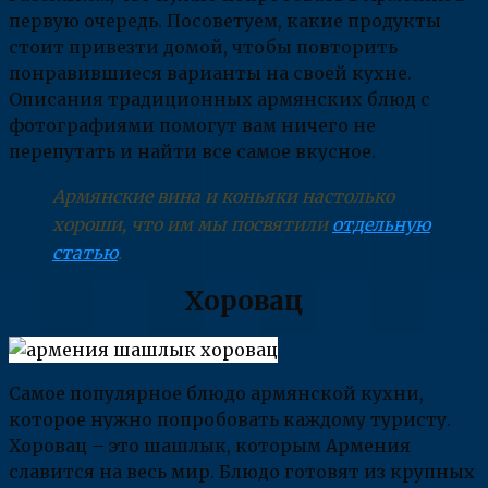
первую очередь. Посоветуем, какие продукты
стоит привезти домой, чтобы повторить
понравившиеся варианты на своей кухне.
Описания традиционных армянских блюд с
фотографиями помогут вам ничего не
перепутать и найти все самое вкусное.
Армянские вина и коньяки настолько
хороши, что им мы посвятили
отдельную
статью
.
Хоровац
Самое популярное блюдо армянской кухни,
которое нужно попробовать каждому туристу.
Хоровац – это шашлык, которым Армения
славится на весь мир. Блюдо готовят из крупных