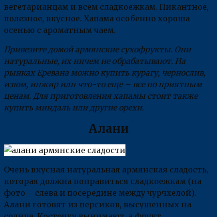
вегетарианцам и всем сладкоежкам. Пикантное,
полезное, вкусное. Хапама особенно хороша
осенью с ароматным чаем.
Привезите домой армянские сухофрукты. Они
натуральные, их ничем не обрабатывают. На
рынках Еревана можно купить курагу, чернослив,
изюм, инжир или что-то еще – все по приятным
ценам. Для приготовления хапамы стоит также
купить миндаль или другие орехи.
Алани
Очень вкусная натуральная армянская сладость,
которая должна понравиться сладкоежкам (на
фото – слева и посередине между чурчхелой).
Алани готовят из персиков, высушенных на
солнце. Косточку вынимают, а фрукт