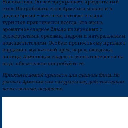
Нового года. Он всегда украшает праздничный
стол. Попробовать его в Армении можно и в
другое время – местные готовят его для
туристов практически всегда. Это очень
ароматное сладкое блюдо из зерновых с
сухофруктами, орехами, цедрой и натуральными
подсластителями. Особую пряность ему придают
кардамон, мускатный орех, перец, гвоздика,
корица. Армянская сладость очень интересна на
вкус, обязательно попробуйте ее.
Привезите домой пряности для сладких блюд. На
рынках Армении они натуральные, действительно
качественные, недорогие.