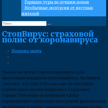
Горящие туры по лучшим ценам
Необычные экскурсии от местных
жителей
СтопВирус: страховой
полис от коронавируса
Полезно знать
Ученые не могут спрогнозировать срок
окончания пандемии коронавируса. Эксперты
считают, что пик в России еще не наступил.
Сейчас самое время подумать о страховке.
Сервис Cherehapa и компания «Zetta
Страхование» запустили программу финансовой
поддержки в случае заражения коронавирусом