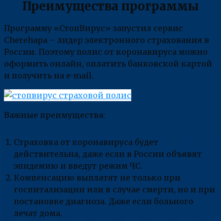
Преимущества программы
Программу «СтопВирус» запустил сервис
Cherehapa – лидер электронного страхования в
России. Поэтому полис от коронавируса можно
оформить онлайн, оплатить банковской картой
и получить на e-mail.
Важные преимущества:
Страховка от коронавируса будет
действительна, даже если в России объявят
эпидемию и введут режим ЧС.
Компенсацию выплатят не только при
госпитализации или в случае смерти, но и при
постановке диагноза. Даже если больного
лечат дома.