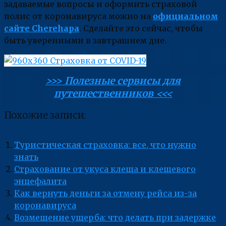
задаваемые вопросы и оформить страховой
полис от коронавируса можно на
официальном
сайте Cherehapa
. Сделайте это сейчас, чтобы
быть уверенными в завтрашнем дне.
>>> Полезные сервисы для
путешественников <<<
Похожие записи:
Туристическая страховка: все, что нужно
знать
Страхование от укуса клеща и клещевого
энцефалита
Как вернуть деньги за отмену рейса из-за
коронавируса
Возмещение ущерба: что делать при задержке