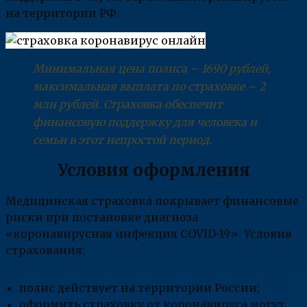
на территории РФ.
Минимальная цена полиса – 1690 рублей,
максимальная выплата по страховке – 2
млн рублей. Страховка обеспечит
финансовую поддержку для человека и
семьи в этот непростой период.
Условия оформления
Медицинская страховка покрывает финансовые
риски при постановке диагноза
«коронавирусная инфекция COVID-19». Условия
страхования:
полис действует на территории России;
оформить страховку от коронавируса могут