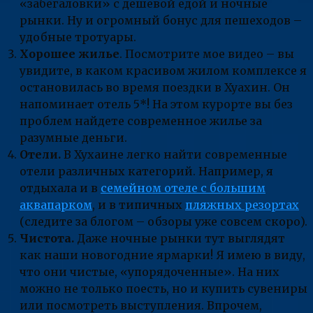
«забегаловки» с дешевой едой и ночные
рынки. Ну и огромный бонус для пешеходов –
удобные тротуары.
Хорошее жилье
. Посмотрите мое видео – вы
увидите, в каком красивом жилом комплексе я
остановилась во время поездки в Хуахин. Он
напоминает отель 5*! На этом курорте вы без
проблем найдете современное жилье за
разумные деньги.
Отели.
В Хухаине легко найти современные
отели различных категорий. Например, я
отдыхала и в
семейном отеле с большим
аквапарком
, и в типичных
пляжных резортах
(следите за блогом – обзоры уже совсем скоро).
Чистота.
Даже ночные рынки тут выглядят
как наши новогодние ярмарки! Я имею в виду,
что они чистые, «упорядоченные». На них
можно не только поесть, но и купить сувениры
или посмотреть выступления. Впрочем,