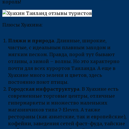
король!
Плюсы Хуахина:
Пляжи и природа
. Длинные, широкие,
чистые, с идеальным плавным заходом и
мягким песком. Правда, порой тут бывают
отливы, а зимой – волны. Но это характерно
почти для всех курортов Таиланда. А еще в
Хуахине много зелени и цветов, здесь
постоянно поют птицы.
Городская инфраструктура
. В Хуахине есть
современные торговые центры, отличные
гипермаркеты и множество маленьких
магазинчиков типа 7-Eleven. А также
рестораны (как азиатские, так и европейские),
кофейни, заведения сетей фаст-фуда, тайские