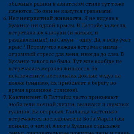
обычные рынки в азиатском стиле тут тоже
имеются. Но они не кажутся грязными!
Нет неприятной живности
. Я не видела в
Хуахине ни одной крысы. В Паттайе за месяц
встретила аж 4 штуки (и живых, и
раздавленных), на Самуи – одну. Да, я веду учет
крыс ? Потому что каждая встреча с ними –
огромный стресс для меня, иногда до слез. В
Хухаине такого не было. Тут мне вообще не
встречалась мерзкая живность. За
исключением нескольких дохлых медуз на
пляже (видимо, их прибивает к берегу во
время приливов-отливов).
Контингент.
В Паттайю часто приезжают
любители ночной жизни, выпивки и шумных
гулянок. На островах Таиланда частенько
встречаются последователи Боба Марли (вы
поняли, о чем я). А вот в Хуахине отдыхают
семьи, очаровательные пожилые пары и очень