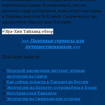
Бангкока на Самуи. Я сомневаюсь, что вы
захотите сюда добираться, если летите на отдых
в Таиланд всего на 10-12 дней. Скорее всего, вы
предпочтете Пхукет или Паттайю.
>>> Полезные сервисы для
путешественников <<<
Похожие записи:
Морской заповедник Ангтонг: лучшая
экскурсия на Самуи
Как сейчас попасть в Таиланд из России
Экскурсии на Пхукете: острова Рача и Корал
Неострая еда в Таиланде
Экскурсия на Симиланские острова