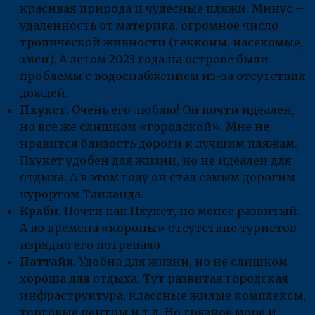
красивая природа и чудесные пляжи. Минус –
удаленность от материка, огромное число
тропической живности (гекконы, насекомые,
змеи). А летом 2023 года на острове были
проблемы с водоснабжением из-за отсутствия
дождей.
Пхукет.
Очень его люблю! Он почти идеален,
но все же слишком «городской». Мне не
нравится близость дороги к лучшим пляжам.
Пхукет удобен для жизни, но не идеален для
отдыха. А в этом году он стал самым дорогим
курортом Таиланда.
Краби.
Почти как Пхукет, но менее развитый.
А во времена «короны» отсутствие туристов
изрядно его потрепало.
Паттайя.
Удобна для жизни, но не слишком
хороша для отдыха. Тут развитая городская
инфраструктура, классные жилые комплексы,
торговые центры и т.д. Но грязное море и