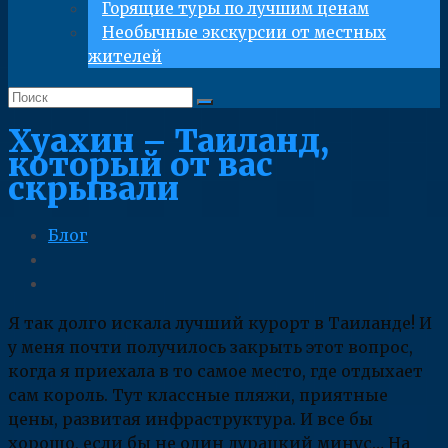
Горящие туры по лучшим ценам
Необычные экскурсии от местных
жителей
Хуахин – Таиланд,
который от вас
скрывали
Блог
Я так долго искала лучший курорт в Таиланде! И
у меня почти получилось закрыть этот вопрос,
когда я приехала в то самое место, где отдыхает
сам король. Тут классные пляжи, приятные
цены, развитая инфраструктура. И все бы
хорошо, если бы не один дурацкий минус… На