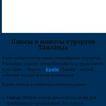
Плюсы и минусы курортов
Таиланда
Я уже побывала на самых популярных курортах
Таиланда: хорошо знаю Паттайю и остров Самуи,
чуть хуже – Пхукет и
Краби
. Хуахин – пятый
тайский курорт в моей коллекции.
Какие плюсы и минусы я отмечала ранее:
Самуи.
Остров хорош для отдыха, но не для
длительного проживания. Его плюсы –