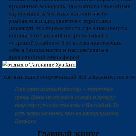
приличная молодежь. Здесь много спокойных
европейцев. А местные жители часто
улыбаются и здороваются с туристами
(пожалуй, это первое место, где я наконец-то
поняла, что Таиланд не зря называют
«страной улыбок»). Тут всегда чувствуешь
себя в безопасности и наслаждаешься
дружелюбной атмосферой.
Так выглядит современный ЖК в Хуахине, где я о
Еще один важный фактор – приятные
цены. Цены на отдых в отелях и аренду
квартир тут сопоставимы с Паттайей. То
есть заметно ниже, чем на раскрученном
Пхукете.
Главный минус