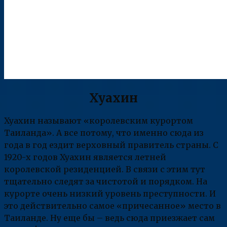
Хуахин
Хуахин называют «королевским курортом
Таиланда». А все потому, что именно сюда из
года в год ездит верховный правитель страны. С
1920-х годов Хуахин является летней
королевской резиденцией. В связи с этим тут
тщательно следят за чистотой и порядком. На
курорте очень низкий уровень преступности. И
это действительно самое «причесанное» место в
Таиланде. Ну еще бы – ведь сюда приезжает сам