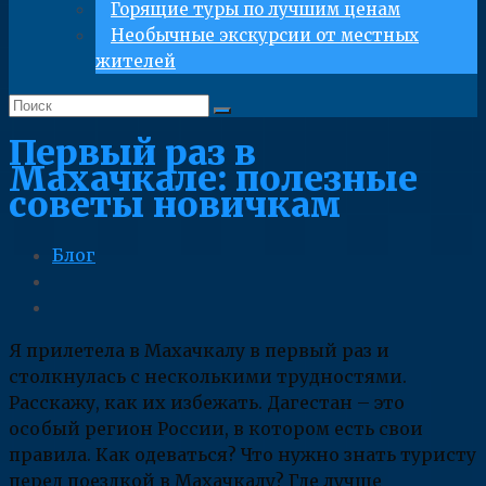
Горящие туры по лучшим ценам
Необычные экскурсии от местных
жителей
Первый раз в
Махачкале: полезные
советы новичкам
Блог
Я прилетела в Махачкалу в первый раз и
столкнулась с несколькими трудностями.
Расскажу, как их избежать. Дагестан – это
особый регион России, в котором есть свои
правила. Как одеваться? Что нужно знать туристу
перед поездкой в Махачкалу? Где лучше