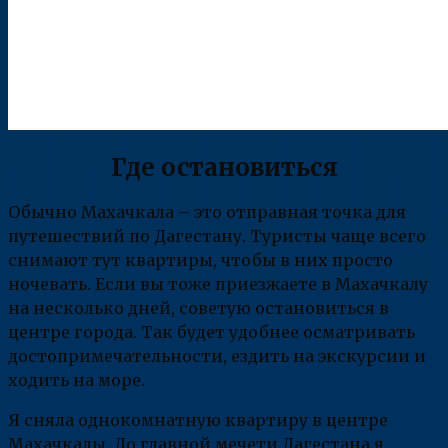
Где остановиться
Обычно Махачкала – это отправная точка для
путешествий по Дагестану. Туристы чаще всего
снимают тут квартиры, чтобы в них просто
ночевать. Если вы тоже приезжаете в Махачкалу
на несколько дней, советую остановиться в
центре города. Так будет удобнее осматривать
достопримечательности, ездить на экскурсии и
ходить на море.
Я сняла однокомнатную квартиру в центре
Махачкалы. До главной мечети Дагестана я