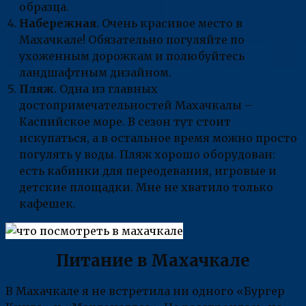
образца.
Набережная
. Очень красивое место в
Махачкале! Обязательно погуляйте по
ухоженным дорожкам и полюбуйтесь
ландшафтным дизайном.
Пляж
. Одна из главных
достопримечательностей Махачкалы –
Каспийское море. В сезон тут стоит
искупаться, а в остальное время можно просто
погулять у воды. Пляж хорошо оборудован:
есть кабинки для переодевания, игровые и
детские площадки. Мне не хватило только
кафешек.
Питание в Махачкале
В Махачкале я не встретила ни одного «Бургер