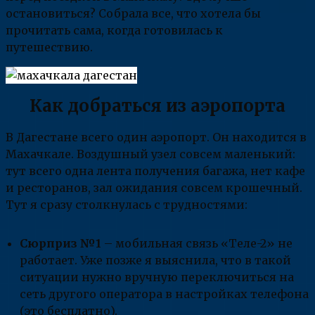
остановиться? Собрала все, что хотела бы
прочитать сама, когда готовилась к
путешествию.
Как добраться из аэропорта
В Дагестане всего один аэропорт. Он находится в
Махачкале. Воздушный узел совсем маленький:
тут всего одна лента получения багажа, нет кафе
и ресторанов, зал ожидания совсем крошечный.
Тут я сразу столкнулась с трудностями:
Сюрприз №1
– мобильная связь «Теле-2» не
работает. Уже позже я выяснила, что в такой
ситуации нужно вручную переключиться на
сеть другого оператора в настройках телефона
(это бесплатно).