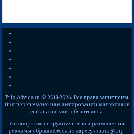
youtube
vkontakte
instagram
zen-
yandex
telegram
facebook
x
Trip-Advice.ru © 2018-2026. Все права защищены.
При перепечатке или цитировании материалов
ссылка на сайт обязательна.
По вопросам сотрудничества и размещения
рекламы обращайтесь по адресу admin@trip-