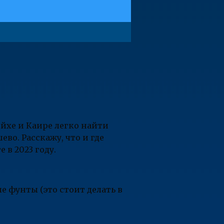
р
йхе и Каире легко найти
во. Расскажу, что и где
 в 2023 году.
е фунты (это стоит делать в