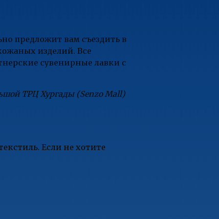
ьно предложит вам съездить в
кожаных изделий. Все
ртнерские сувенирные лавки с
ьшой ТРЦ Хургады (
Senzo
Mall
)
 текстиль. Если не хотите