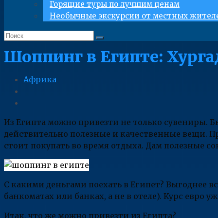
Горящие туры по лучшим ценам
Необычные экскурсии от местных жител
Шоппинг в Египте: Хург
Африка
Из Египта можно привезти не только сувениры. Б
действительно полезные и качественные вещи. Пр
стоит покупать во время отдыха. Дам полезные со
С какими деньгами поехать в Египет? Выгоднее вс
банкоматах или банках, а не в отеле). Курс евро у
Итак, что же можно привезти из Египта?