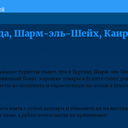
ей
ада, Шарм-эль-Шейх, Каи
ывалые туристы знают, что в Хургаде, Шарм-эль-Ше
иятный бонус: хорошие товары в Египте стоят деше
веты по шоппингу и сориентирую по ценам в Египте
его взять с собой доллары и обменять их на местны
же хуже, а рубли почти нигде не принимают.