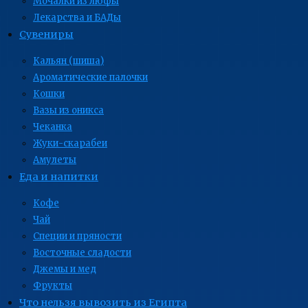
Мочалки из люфы
Лекарства и БАДы
Сувениры
Кальян (шиша)
Ароматические палочки
Кошки
Вазы из оникса
Чеканка
Жуки-скарабеи
Амулеты
Еда и напитки
Кофе
Чай
Специи и пряности
Восточные сладости
Джемы и мед
Фрукты
Что нельзя вывозить из Египта