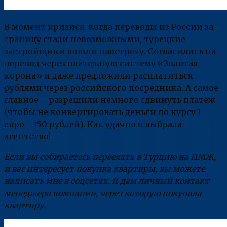
В момент кризиса, когда переводы из России за
границу стали невозможными, турецкие
застройщики пошли навстречу. Согласились на
перевод через платежную систему «Золотая
корона» и даже предложили расплатиться
рублями через российского посредника. А самое
главное – разрешили немного сдвинуть платеж
(чтобы не конвертировать деньги по курсу 1
евро = 150 рублей). Как удачно я выбрала
агентство!
Если вы собираетесь переехать в Турцию на ПМЖ,
и вас интересует покупка квартиры, вы можете
написать мне в соцсетях. Я дам личный контакт
менеджера компании, через которую покупала
квартиру.