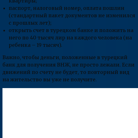
квартиры;
паспорт, налоговый номер, оплата пошлин
(стандартный пакет документов не изменился
с прошлых лет);
открыть счет в турецком банке и положить на
него по 40 тысяч лир на каждого человека (на
ребенка – 19 тысяч).
Важно, чтобы деньги, положенные в турецкий
банк для получения ВНЖ, не просто лежали. Если
движений по счету не будет, то повторный вид
на жительство вы уже не получите.