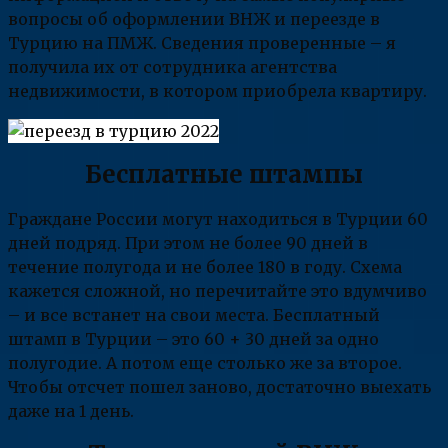
вопросы об оформлении ВНЖ и переезде в
Турцию на ПМЖ. Сведения проверенные – я
получила их от сотрудника агентства
недвижимости, в котором приобрела квартиру.
Бесплатные штампы
Граждане России могут находиться в Турции 60
дней подряд. При этом не более 90 дней в
течение полугода и не более 180 в году. Схема
кажется сложной, но перечитайте это вдумчиво
– и все встанет на свои места. Бесплатный
штамп в Турции – это 60 + 30 дней за одно
полугодие. А потом еще столько же за второе.
Чтобы отсчет пошел заново, достаточно выехать
даже на 1 день.