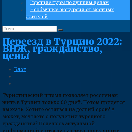
Горящие туры по лучшим ценам
Необычные экскурсии от местных
жителей
Переезд в Турцию 2022:
ВНЖ, гражданство,
цены
Блог
Туристический штамп позволяет россиянам
жить в Турции только 60 дней. Потом придется
выехать. Хотите остаться на долгий срок? А
может, мечтаете о получении турецкого
гражданства? Поделюсь актуальной
информацией и отвечу на самые популярные