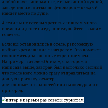
любой вкус: панорамные, с изысканной кухней,
заведения именитых шеф-поваров – каждый
найдет место по душе.
А если вы не готовы тратить слишком много
времени и денег на еду, прислушайтесь к моим
советам.
Если вы остановились в отеле, рекомендую
выбрать размещение с завтраком. Это поможет
сэкономить драгоценные утренние часы.
Например, в отеле «Оникс», о котором я
написала выше, завтрак был настолько сытный,
что после него можно сразу отправляться на
долгую прогулку, осмотр
достопримечательностей или на экскурсию в
пригород.