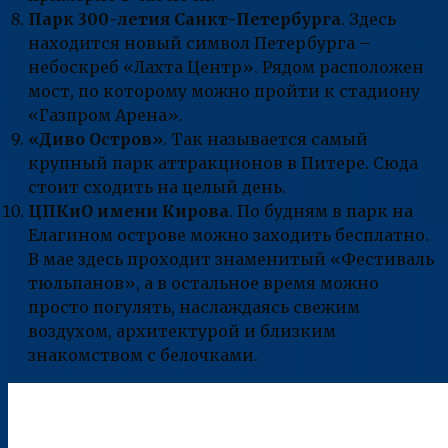
Парк 300-летия Санкт-Петербурга
. Здесь
находится новый символ Петербурга –
небоскреб «Лахта Центр». Рядом расположен
мост, по которому можно пройти к стадиону
«Газпром Арена».
«Диво Остров»
. Так называется самый
крупный парк аттракционов в Питере. Сюда
стоит сходить на целый день.
ЦПКиО имени Кирова
. По будням в парк на
Елагином острове можно заходить бесплатно.
В мае здесь проходит знаменитый «Фестиваль
тюльпанов», а в остальное время можно
просто погулять, наслаждаясь свежим
воздухом, архитектурой и близким
знакомством с белочками.