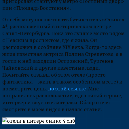
пригородам стартуют у метро «Гостиный двор»
или «Площадь Восстания».
От себя могу посоветовать бутик-отель «Оникс»
4*, расположенный в историческом центре
Санкт-Петербурга. Пока это лучшее место рядом
с Невским проспектом, где я жила. Он
расположен в особняке XIX века. Когда-то здесь
жила известная актриса Полина Стрепетова, а в
гости к ней заходили Островский, Тургенев,
Чайковский и другие известные люди.
Почитайте отзывы об этом отеле (просто
фантастика – жить в таком особенном месте) и
посмотрите цены
по этой ссылке
. Мне
понравилось расположение, идеальный сервис,
интерьер и вкусные завтраки. Обзор отеля
смотрите в моем видео в начале статьи.