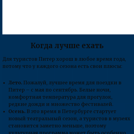
Когда лучше ехать
Для туристов Питер хорош в любое время года,
потому что у каждого сезона есть свои плюсы:
Лето.
Пожалуй, лучшее время для поездки в
Питер – с мая по сентябрь. Белые ночи,
комфортная температура для прогулок,
редкие дожди и множество фестивалей.
Осень.
В это время в Петербурге стартует
новый театральный сезон, а туристов в музеях
становится заметно меньше, поэтому
культурная программа может быть особенно