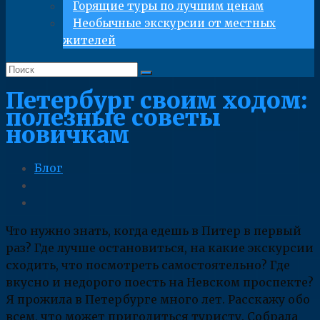
Горящие туры по лучшим ценам
Необычные экскурсии от местных
жителей
Петербург своим ходом:
полезные советы
новичкам
Блог
Что нужно знать, когда едешь в Питер в первый
раз? Где лучше остановиться, на какие экскурсии
сходить, что посмотреть самостоятельно? Где
вкусно и недорого поесть на Невском проспекте?
Я прожила в Петербурге много лет. Расскажу обо
всем, что может пригодиться туристу. Собрала