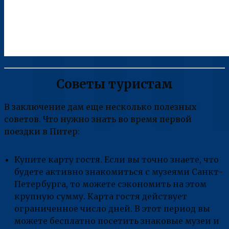
Советы туристам
В заключение дам еще несколько полезных
советов. Что нужно знать во время первой
поездки в Питер:
Купите карту гостя. Если вы точно знаете, что
будете активно знакомиться с музеями Санкт-
Петербурга, то можете сэкономить на этом
крупную сумму. Карта гостя действует
ограниченное число дней. В этот период вы
можете бесплатно посетить знаковые музеи и