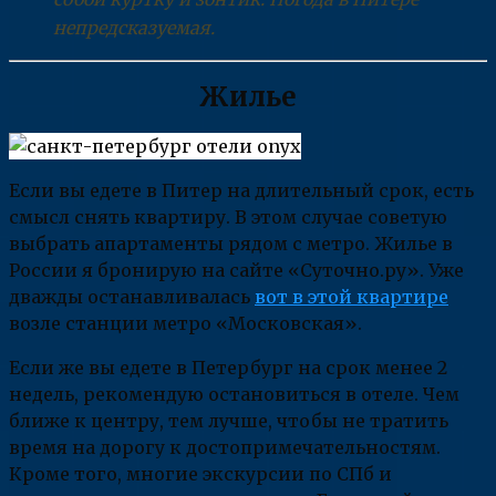
непредсказуемая.
Жилье
Если вы едете в Питер на длительный срок, есть
смысл снять квартиру. В этом случае советую
выбрать апартаменты рядом с метро. Жилье в
России я бронирую на сайте «Суточно.ру». Уже
дважды останавливалась
вот в этой квартире
возле станции метро «Московская».
Если же вы едете в Петербург на срок менее 2
недель, рекомендую остановиться в отеле. Чем
ближе к центру, тем лучше, чтобы не тратить
время на дорогу к достопримечательностям.
Кроме того, многие экскурсии по СПб и