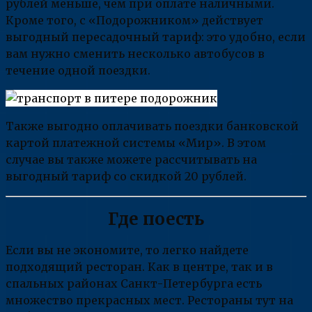
рублей меньше, чем при оплате наличными.
Кроме того, с «Подорожником» действует
выгодный пересадочный тариф: это удобно, если
вам нужно сменить несколько автобусов в
течение одной поездки.
Также выгодно оплачивать поездки банковской
картой платежной системы «Мир». В этом
случае вы также можете рассчитывать на
выгодный тариф со скидкой 20 рублей.
Где поесть
Если вы не экономите, то легко найдете
подходящий ресторан. Как в центре, так и в
спальных районах Санкт-Петербурга есть
множество прекрасных мест. Рестораны тут на