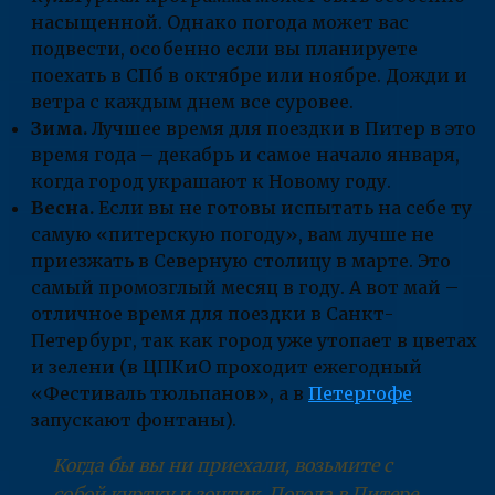
насыщенной. Однако погода может вас
подвести, особенно если вы планируете
поехать в СПб в октябре или ноябре. Дожди и
ветра с каждым днем все суровее.
Зима.
Лучшее время для поездки в Питер в это
время года – декабрь и самое начало января,
когда город украшают к Новому году.
Весна.
Если вы не готовы испытать на себе ту
самую «питерскую погоду», вам лучше не
приезжать в Северную столицу в марте. Это
самый промозглый месяц в году. А вот май –
отличное время для поездки в Санкт-
Петербург, так как город уже утопает в цветах
и зелени (в ЦПКиО проходит ежегодный
«Фестиваль тюльпанов», а в
Петергофе
запускают фонтаны).
Когда бы вы ни приехали, возьмите с
собой куртку и зонтик. Погода в Питере