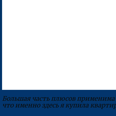
Большая часть плюсов применима к
что именно здесь я купила кварти