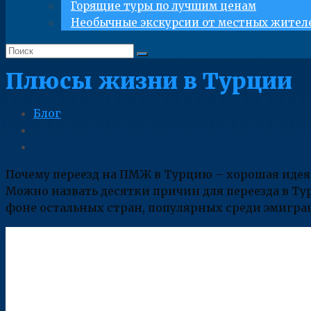
Горящие туры по лучшим ценам
Необычные экскурсии от местных жител
Плюсы жизни в Турции
Блог
Почему переезд на ПМЖ в Турцию – хорошая идея?
Можно назвать десятки причин для переезда в Ту
фоне остальных стран, популярных среди эмигра