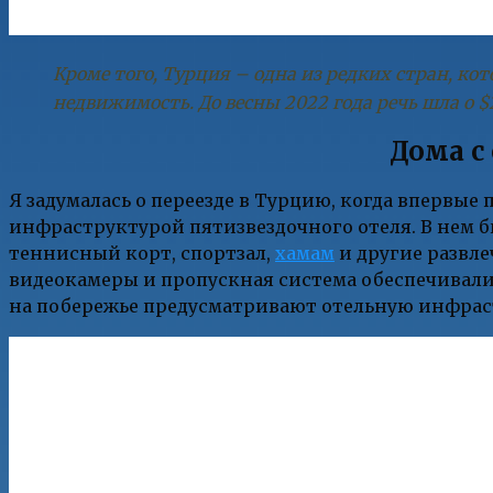
Кроме того, Турция – одна из редких стран, ко
недвижимость. До весны 2022 года речь шла о $
Дома с
Я задумалась о переезде в Турцию, когда впервые
инфраструктурой пятизвездочного отеля. В нем б
теннисный корт, спортзал,
хамам
и другие развле
видеокамеры и пропускная система обеспечивали б
на побережье предусматривают отельную инфрас