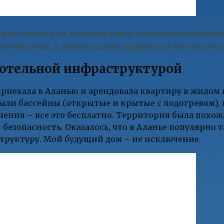
торая готова дать гражданство за относительно небол
250 тысячах, в апреле планку подняли до 400 тысяч д
 отельной инфраструктурой
 приехала в Аланью и арендовала квартиру в жилом
ыли бассейны (открытые и крытые с подогревом),
чения – все это бесплатно. Территория была похож
езопасность. Оказалось, что в Аланье популярно 
труктуру. Мой будущий дом – не исключение.