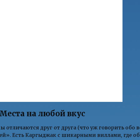
Места на любой вкус
 отличаются друг от друга (что уж говорить обо вс
й». Есть Каргыджак с шикарными виллами, где об