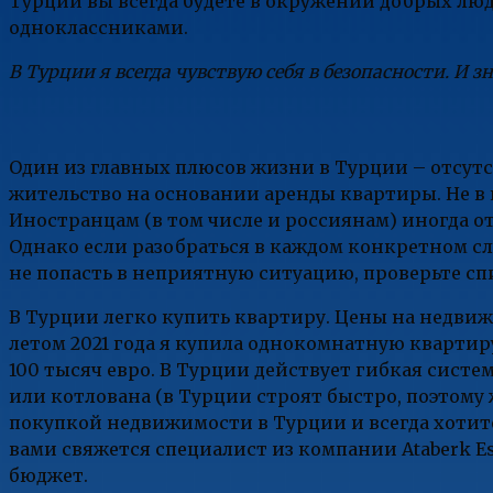
Турции вы всегда будете в окружении добрых люд
одноклассниками.
В Турции я всегда чувствую себя в безопасности. И зн
Один из главных плюсов жизни в Турции – отсутс
жительство на основании аренды квартиры. Не в к
Иностранцам (в том числе и россиянам) иногда о
Однако если разобраться в каждом конкретном слу
не попасть в неприятную ситуацию, проверьте с
В Турции легко купить квартиру. Цены на недвижи
летом 2021 года я купила однокомнатную квартиру 
100 тысяч евро. В Турции действует гибкая сист
или котлована (в Турции строят быстро, поэтому 
покупкой недвижимости в Турции и всегда хотит
вами свяжется специалист из компании Ataberk E
бюджет.