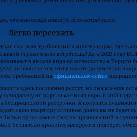
ей. А для ваших детей легко найдется школа с ру
аю, что мне всегда помогут, если потребуется.
Легко переехать
твие жестких требований к иностранцам. Здесь м
аждой стране такое встретишь! Да, в 2023 году ВНЖ
тказывают в выдаче вида на жительство в Турции 
чае, то выясняется, что в пакете документов попро
писок требований на
официальном сайте
миграцион
мость здесь постоянно растут, но она все еще ост
неподалеку от моря за 45 тысяч евро. В 2023 году т
ема беспроцентной рассрочки. А покупать недвижим
ждать свою квартиру слишком долго вы не будете).
е быть в курсе самых свежих предложений и лучши
state: бесплатно проконсультирует и подберет объ