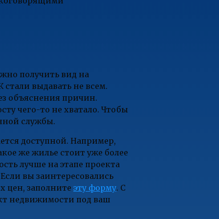
сскоговорящими
ожно получить вид на
 стали выдавать не всем.
без объяснения причин.
сту чего-то не хватало. Чтобы
ной службы.
ается доступной. Например,
акое же жилье стоит уже более
ость лучше на этапе проекта
 Если вы заинтересовались
х цен, заполните
эту форму
. С
ект недвижимости под ваш