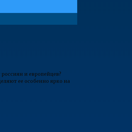
у россиян и европейцев?
деляют ее особенно ярко на