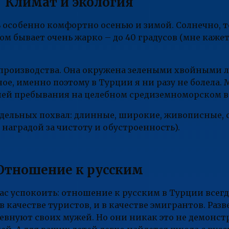
Климат и экология
ь особенно комфортно осенью и зимой. Солнечно, те
том бывает очень жарко – до 40 градусов (мне каже
о производства. Она окружена зелеными хвойными 
ое, именно поэтому в Турции я ни разу не болела.
 дней пребывания на целебном средиземноморском в
ельных похвал: длинные, широкие, живописные, с
аградой за чистоту и обустроенность).
Отношение к русским
вас успокоить: отношение к русским в Турции всегд
качестве туристов, и в качестве эмигрантов. Раз
внуют своих мужей. Но они никак это не демонстр